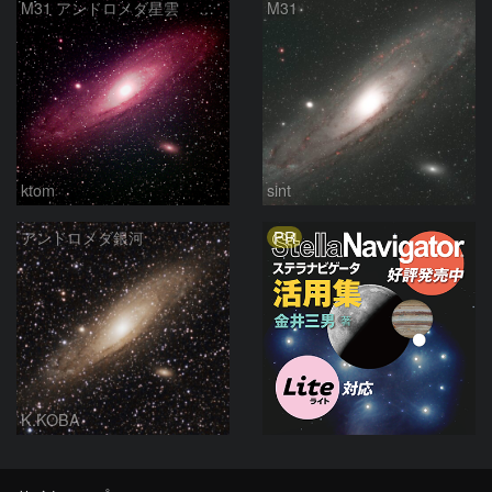
M31 アンドロメダ星雲 2026-1-14
M31
ktom
sint
PR
アンドロメダ銀河
K.KOBA