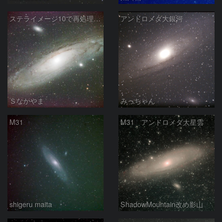
ステライメージ10で再処理したM31
アンドロメダ大銀河
Ｓなかやま
みっちゃん
M31
M31 アンドロメダ大星雲
shigeru maita
ShadowMountain改め影山