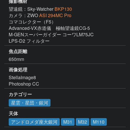
撮影機材
望遠鏡：Sky-Watcher
BKP130
カメラ：ZWO
ASI 294MC Pro
コマコレクター（F5）

Advanced-VX赤道儀　極軸望遠鏡CG-5

M-GENスーパーガイダー コーワLM75JC

LPS-D2 フィルター
焦点距離
650mm
画像処理
StellaImage8

Photoshop CC
カテゴリー
星雲・星団・銀河
天体
アンドロメダ座大銀河
M31
M32
M110