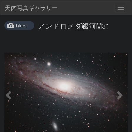
天体写真ギャラリー
Togg
navig
アンドロメダ銀河M31
hideT