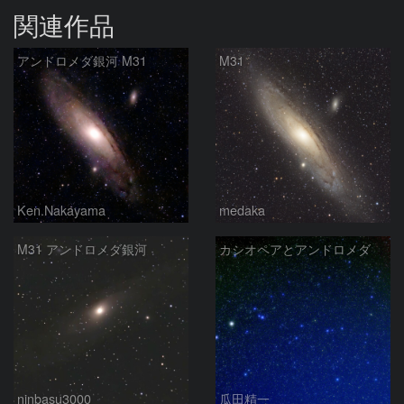
関連作品
アンドロメダ銀河 M31
M31
Ken.Nakayama
medaka
M31 アンドロメダ銀河
カシオペアとアンドロメダ
ninbasu3000
瓜田精一