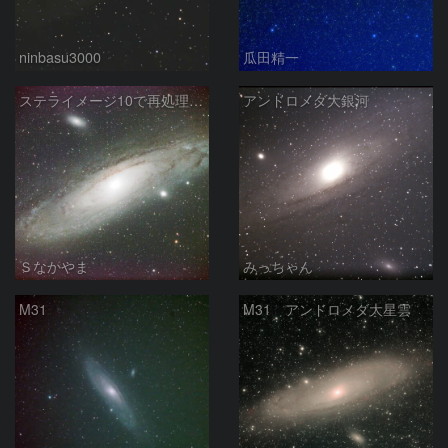
ninbasu3000
瓜田精一
ステライメージ10で再処理したM31
アンドロメダ大銀河
Ｓなかやま
みっちゃん
M31
M31 アンドロメダ大星雲