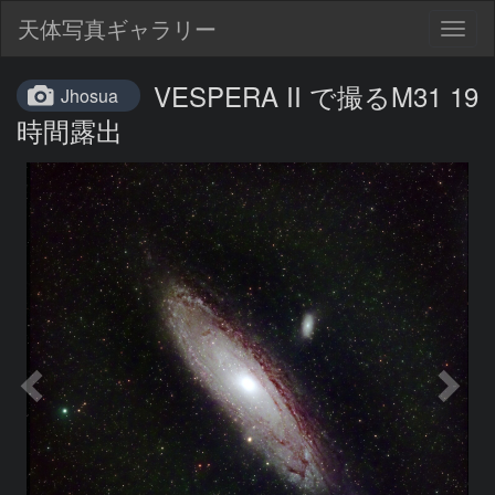
天体写真ギャラリー
Togg
navig
VESPERA II で撮るM31 19
Jhosua
時間露出