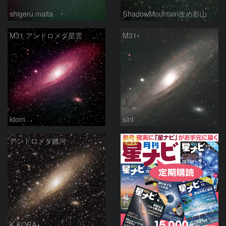
shigeru maita
ShadowMountain改め影山
M31 アンドロメダ星雲 2026-1-14
M31
ktom
sint
PR
アンドロメダ銀河
K.KOBA