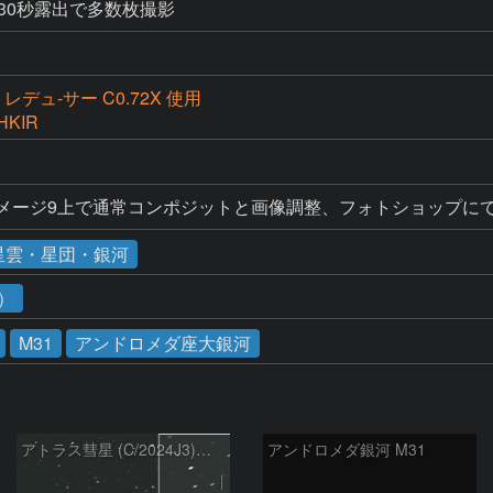
0、30秒露出で多数枚撮影
B レデュ-サー C0.72X 使用
HKIR
イメージ9上で通常コンポジットと画像調整、フォトショップに
星雲・星団・銀河
1）
M31
アンドロメダ座大銀河
アトラス彗星 (C/2024J3)：2026/07/26
アンドロメダ銀河 M31