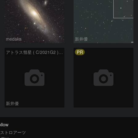
medaka
新井優
PR
アトラス彗星 ( C/2021G2 )：2026/07/08
新井優
llow
ストロアーツ