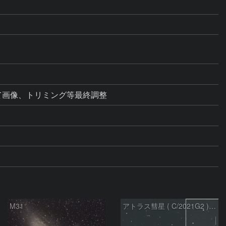
て画像、トリミング等最終調整
M31
アトラス彗星 ( C/2021G2 )：2026/07/09