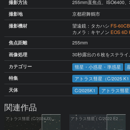
撮影方法
255mm直焦点、ISO640
撮影地
京都府舞鶴市
撮影機材
望遠鏡：タカハシ
FS-60C
カメラ：キヤノン
EOS 6D 
焦点距離
255mm
画像処理
30秒露出の６枚をステラ
カテゴリー
彗星・小惑星・準惑星
特集
アトラス彗星（C/2025 K
天体
C/2025K1
アトラス彗星
関連作品
アトラス彗星 (C/2024J3)：2026/08/05
アトラス彗星 ( C/2022 E2 )：2026/07/27