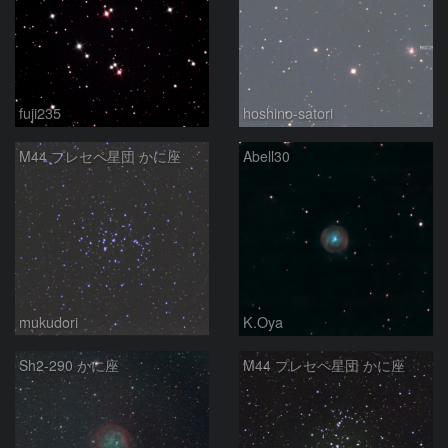
fuji235
hoshino-satori
M44 プレセペ星団 かに座
Abell30
mukudori
K.Oya
Sh2-290 かに座
M44 プレセペ星団 かに座