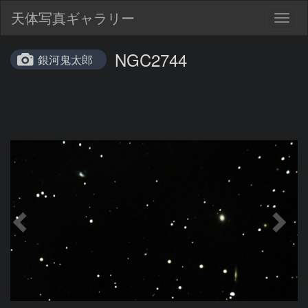
天体写真ギャラリー
Togg
navig
NGC2744
銀河鬼太郎