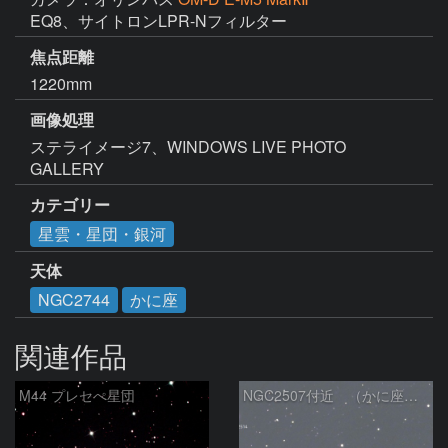
EQ8、サイトロンLPR-Nフィルター
焦点距離
1220mm
画像処理
ステライメージ7、WINDOWS LIVE PHOTO 
GALLERY
カテゴリー
星雲・星団・銀河
天体
NGC2744
かに座
関連作品
M44 プレセぺ星団
NGC2507付近 （かに座の銀河）