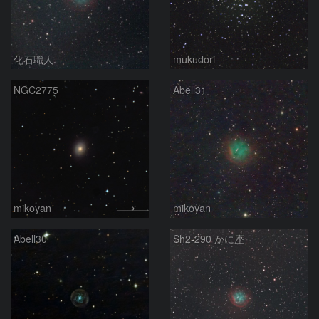
化石職人
mukudori
NGC2775
Abell31
mikoyan
mikoyan
Abell30
Sh2-290 かに座