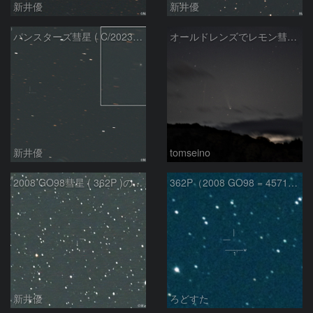
新井優
新井優
パンスターズ彗星 ( C/2023R1 ) ：2026/05/30
オールドレンズでレモン彗星11/9
新井優
tomseino
2008 GO98彗星 ( 362P )の予報位置：2025/09/25
362P（2008 GO98 = 457175）
新井優
ろどすた