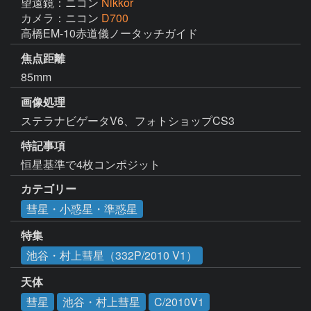
望遠鏡：ニコン
Nikkor
カメラ：ニコン
D700
高橋EM-10赤道儀ノータッチガイド
焦点距離
85mm
画像処理
ステラナビゲータV6、フォトショップCS3
特記事項
恒星基準で4枚コンポジット
カテゴリー
彗星・小惑星・準惑星
特集
池谷・村上彗星（332P/2010 V1）
天体
彗星
池谷・村上彗星
C/2010V1