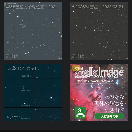
433P彗星の予報位置：2025/05/04
P/2023S1彗星：2025/03/21
新井優
新井優
PR
P/2023 S1 の変化
ろどすた