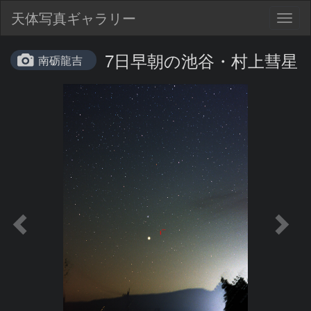
天体写真ギャラリー
Togg
navig
7日早朝の池谷・村上彗星
南砺龍吉