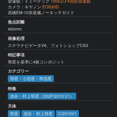
望遠鏡：トミーテック
100ED,F4屈折望遠鏡
カメラ：キヤノン
EOS20D
高橋EM-10赤道儀ノータッチガイド
焦点距離
400mm
画像処理
ステラナビゲータV6、フォトショップCS3
特記事項
彗星を基準に4枚コンポジット
カテゴリー
彗星・小惑星・準惑星
特集
池谷・村上彗星（332P/2010 V1）
天体
彗星
池谷・村上彗星
C/2010V1