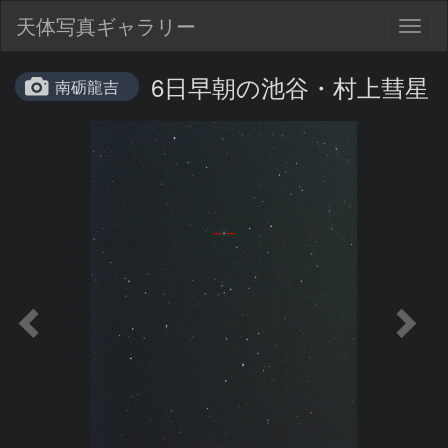
天体写真ギャラリー
Togg
navig
6日早朝の池谷・村上彗星
南砺龍吉