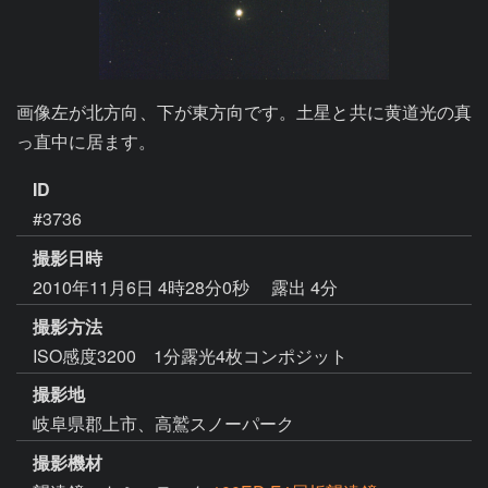
画像左が北方向、下が東方向です。土星と共に黄道光の真
っ直中に居ます。
ID
#3736
撮影日時
2010年11月6日 4時28分0秒
露出 4分
撮影方法
ISO感度3200 1分露光4枚コンポジット
撮影地
岐阜県郡上市、高鷲スノーパーク
撮影機材