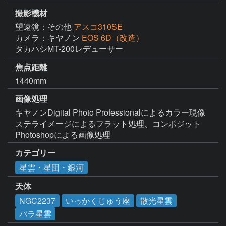
撮影機材
望遠鏡：その他
アスコ310SE
カメラ：キヤノン
EOS 6D（改造）
タカハシMT-200レデューサー
焦点距離
1440mm
画像処理
キヤノンDigital Photo Professionalによるカラー現像

ステライメージによるフラット処理、コンポジット

Photoshopによる画像処理
カテゴリー
星雲・星団・銀河
天体
NGC2237
いっかくじゅう座
散光星雲
バラ星雲