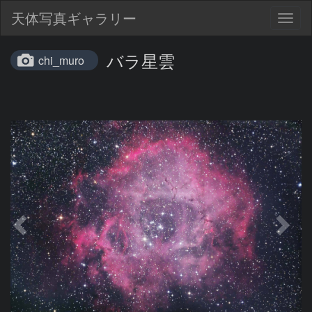
天体写真ギャラリー
Togg
navig
バラ星雲
chi_muro