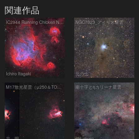
関連作品
IC2944 Running Chicken Nebula
NGC7023_アイリス星雲
Ichiro Itagaki
北の士
M17散光星雲（μ250＆TOA130）
南十字とηカリーナ星雲
谷 明
chi_muro