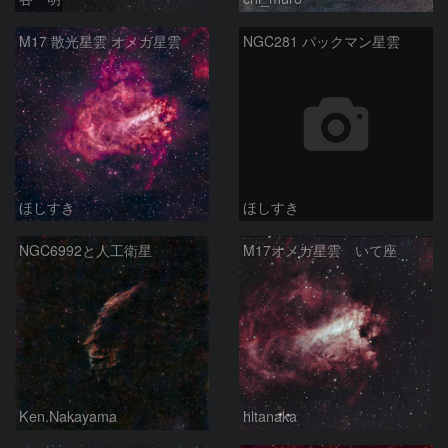
M17 散光星雲 オメガ星雲
NGC281 パックマン星雲
ほしすき
ほしすき
NGC6992と人工衛星
M17オメガ星雲 いて座
Ken.Nakayama
hltanaka