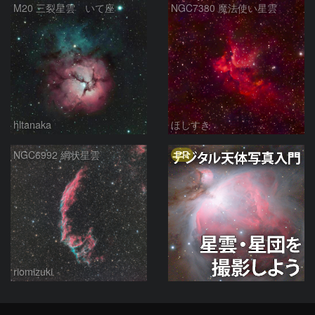
M20 三裂星雲 いて座
NGC7380 魔法使い星雲
hltanaka
ほしすき
PR
NGC6992 網状星雲
riomizuki