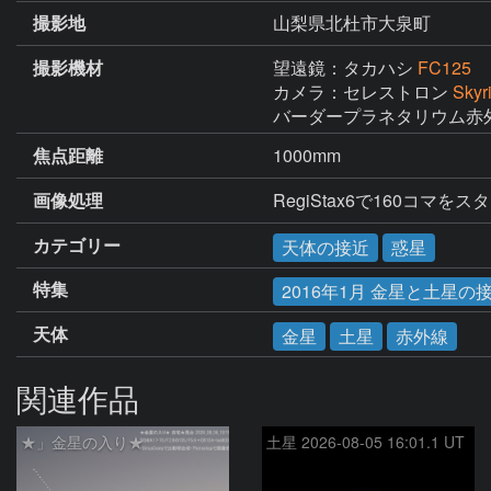
撮影地
山梨県北杜市大泉町
撮影機材
望遠鏡：タカハシ
FC125
カメラ：セレストロン
Skyr
バーダープラネタリウム赤
焦点距離
1000mm
画像処理
RegiStax6で160コマ
カテゴリー
天体の接近
惑星
特集
2016年1月 金星と土星の
天体
金星
土星
赤外線
関連作品
★」金星の入り★
土星 2026-08-05 16:01.1 UT