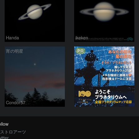
Handa
ikeken
PR
宵の明星
Condor57
llow
ストロアーツ
itter