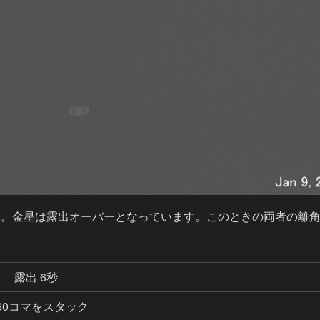
。金星は露出オーバーとなっています。このときの両者の離角は
秒
露出 6秒
，160コマをスタック