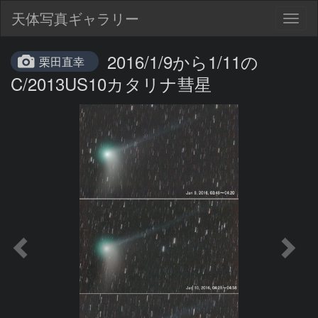
天体写真ギャラリー
Togg
navig
2016/1/9から1/11の
栗田直幸
C/2013US10カタリナ彗星