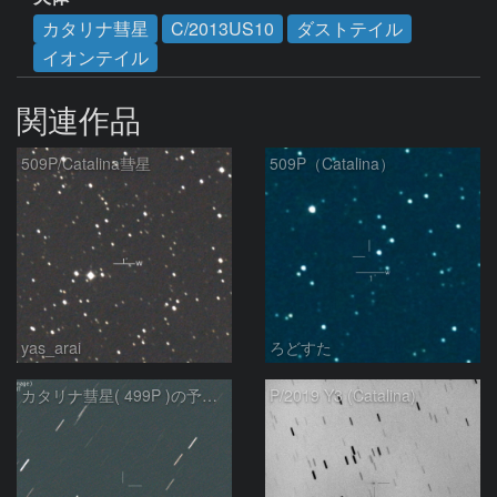
カタリナ彗星
C/2013US10
ダストテイル
イオンテイル
関連作品
509P/Catalina彗星
509P（Catalina）
yas_arai
ろどすた
カタリナ彗星( 499P )の予報位置：2025/04/27
P/2019 Y3 (Catalina)