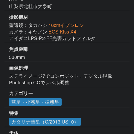
山梨県北杜市大泉町
撮影機材
望遠鏡：タカハシ
16cmイプシロン
カメラ：キヤノン
EOS Kiss X4
アイダスLPS-P2-FF光害カットフィルタ
焦点距離
530mm
画像処理
ステライメージ7でコンポジット，デジタル現像

Photoshop CCでレベル調整
カテゴリー
彗星・小惑星・準惑星
特集
カタリナ彗星（C/2013 US10）
天体