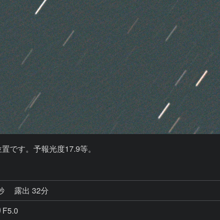
予報位置です。予報光度17.9等。
3秒
露出 32分
F5.0