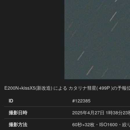
E200N+kissX5(新改造) による カタリナ彗星( 499P )の
ID
#122385
撮影日時
2025年4月27日 1時38分2
撮影方法
60秒×32枚・ISO1600・絞り