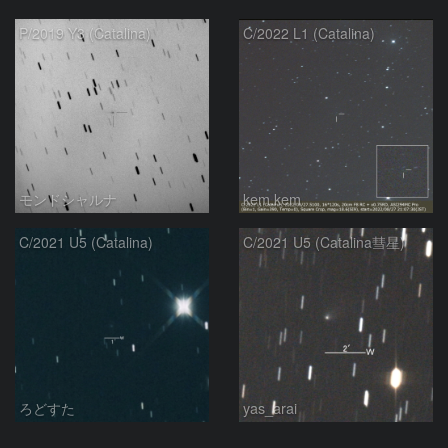
P/2019 Y3 (Catalina)
C/2022 L1 (Catalina)
モンドシャルナ
kem.kem
C/2021 U5 (Catalina)
C/2021 U5 (Catalina彗星)
ろどすた
yas_arai