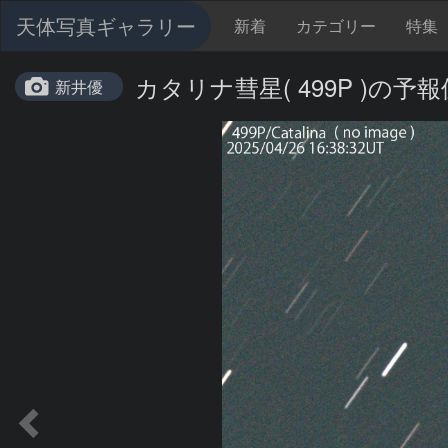
天体写真ギャラリー
新着
カテゴリー
特集
カタリナ彗星( 499P )の予報位
新井優