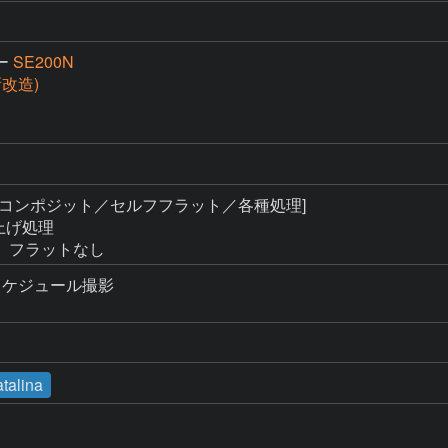
ー
SE200N
(新改造)
[コンポジット／セルフフラット／各種処理]

上げ処理

、フラットなし
ケジュール撮影

talina