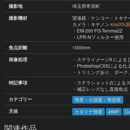
撮影地
埼玉県寄居町
撮影機材
望遠鏡：ケンコー・トキナ
カメラ：キヤノン
kissX5
・EM-200 FG-Temma2Z

・LPR-Nフィルター使用
焦点距離
1000mm
画像処理
・ステライメージ9 による 
・PhotoshopCS5による仕
・トリミングあり、ダーク
特記事項
・ステラショット2によるス
・補正レンズなし直接焦点
カテゴリー
彗星・小惑星・準惑星
天体
カタリナ彗星
499P
Ca
関連作品