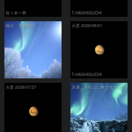
佐々木一男
T-HASHIGUCHI
極北・天地輝彩
火星 2026/08/01
駒沢 満晴
T-HASHIGUCHI
火星 2026/07/27
氷瀑、氷柱上に舞うオーロラ