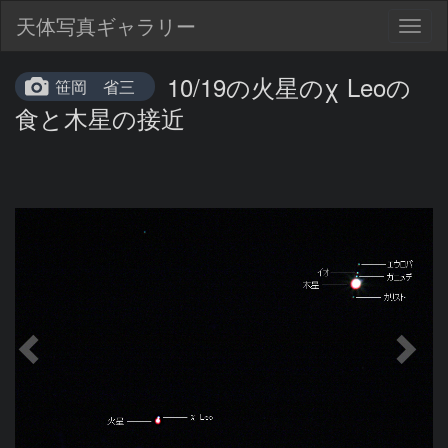
天体写真ギャラリー
Togg
navig
10/19の火星のχ Leoの
笹岡 省三
食と木星の接近