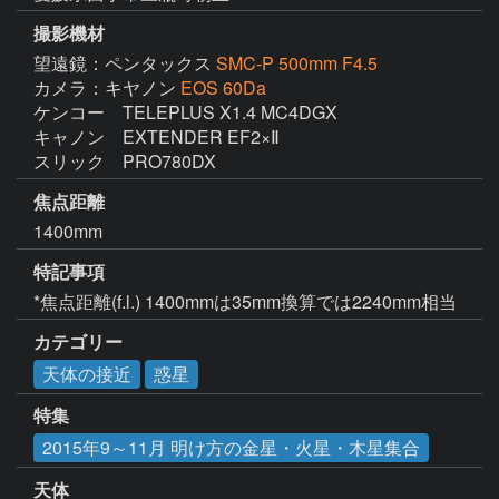
撮影機材
望遠鏡：ペンタックス
SMC-P 500mm F4.5
カメラ：キヤノン
EOS 60Da
ケンコー　TELEPLUS X1.4 MC4DGX

キャノン　EXTENDER EF2×Ⅱ

スリック　PRO780DX
焦点距離
1400mm
特記事項
*焦点距離(f.l.) 1400mmは35mm換算では2240mm相当
カテゴリー
天体の接近
惑星
特集
2015年9～11月 明け方の金星・火星・木星集合
天体