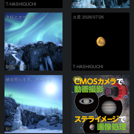
T-HASHIGUCHI
駒沢 満晴
氷柱とオーロラ
火星 2026/07/26
駒沢 満晴
T-HASHIGUCHI
PR
峡谷照らす月、オーロラ
駒沢 満晴