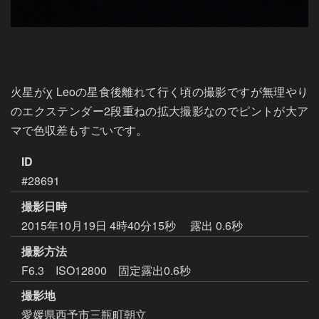
火星がχ Leoの星食後離れて行く頃の撮影ですが無理やり
のエクステンダー2段重ねの拡大撮影なのでピントが大ア
マで色収差もすごいです。
ID
#28691
撮影日時
2015年10月19日 4時40分15秒
露出 0.6秒
撮影方法
F6.3 ISO12800 固定露出0.6秒
撮影地
愛媛県西予市三瓶町朝立