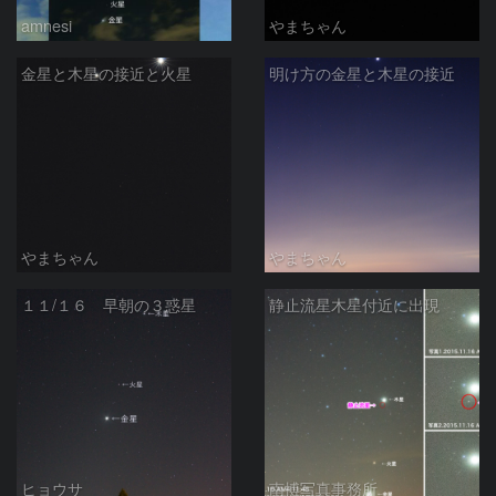
amnesi
やまちゃん
金星と木星の接近と火星
明け方の金星と木星の接近
やまちゃん
やまちゃん
１１/１６ 早朝の３惑星
静止流星木星付近に出現
ヒョウサ
南博写真事務所