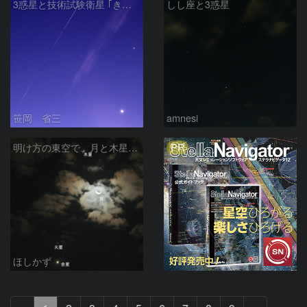
3惑星と技術試験衛星 ｢きく7号｣ETS-Ⅶ
しし座と3惑星
笹岡 省三
amnesi
PR
明け方の東空で、月と木星、金星・火星の大集合
ほしかず