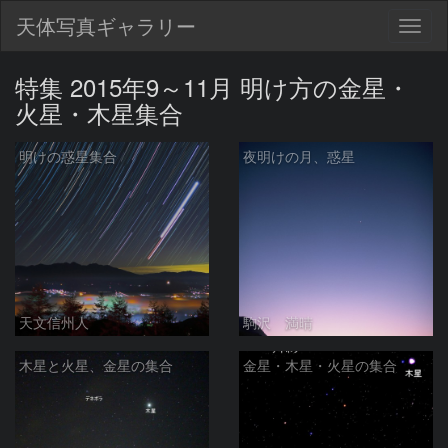
天体写真ギャラリー
Togg
navig
特集 2015年9～11月 明け方の金星・
火星・木星集合
明けの惑星集合
夜明けの月、惑星
天文信州人
駒沢 満晴
木星と火星、金星の集合
金星・木星・火星の集合