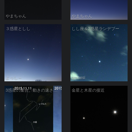
やまちゃん
やまちゃん
３惑星としし
しし座＆3惑星ランデブー
よっし～
amnesi
3惑星の集合、動きの速さ比較
金星と木星の接近