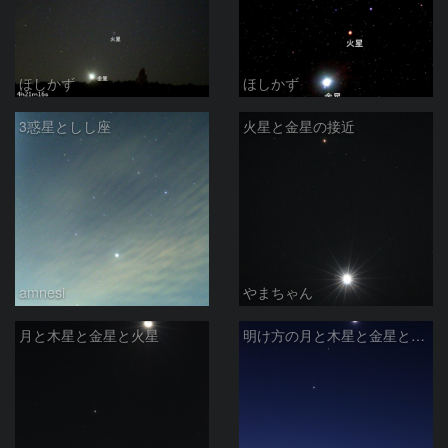
ほしかず
ほしかず
3惑星としし座
火星と金星の接近
amnesi
やまちゃん
月と木星と金星と火星
明け方の月と木星と金星と火星