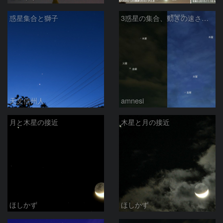
惑星集合と獅子
3惑星の集合、動きの速さ比較
天文信州人
amnesi
月と木星の接近
木星と月の接近
ほしかず
ほしかず