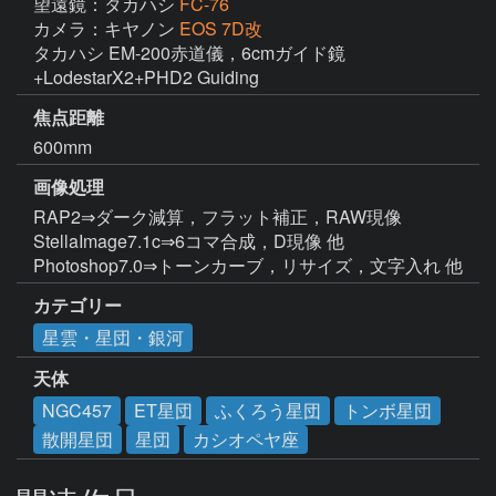
望遠鏡：タカハシ
FC-76
カメラ：キヤノン
EOS 7D改
タカハシ EM-200赤道儀，6cmガイド鏡
+LodestarX2+PHD2 Guiding
焦点距離
600mm
画像処理
RAP2⇒ダーク減算，フラット補正，RAW現像

StellaImage7.1c⇒6コマ合成，D現像 他

Photoshop7.0⇒トーンカーブ，リサイズ，文字入れ 他
カテゴリー
星雲・星団・銀河
天体
NGC457
ET星団
ふくろう星団
トンボ星団
散開星団
星団
カシオペヤ座