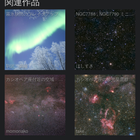
関連作品
霧氷狭間のブレイクアップ
NGC7788 , NGC7790 ミニ二重星団
駒沢 満晴
ほしすき
カシオペア座付近の空域 260720
カシオペア座の散光星雲群
momonako
take