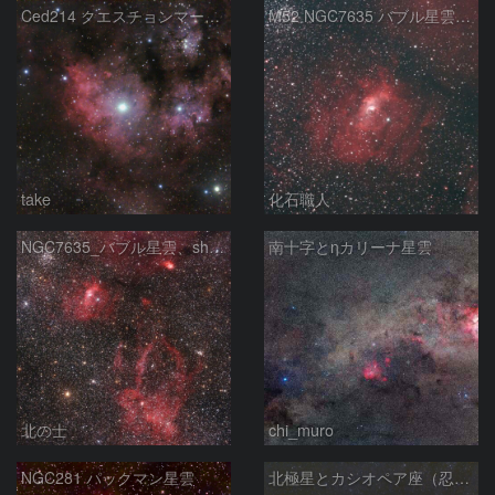
Ced214 クエスチョンマーク星雲の“心臓部”
M52 NGC7635 バブル星雲 Sh2-159 カシオペア座
take
化石職人
NGC7635_バブル星雲、sh2-157_くわがた星雲
南十字とηカリーナ星雲
北の士
chi_muro
NGC281 パックマン星雲
北極星とカシオペア座（忍び寄る秋）