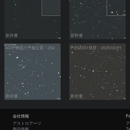
新井優
新井優
433P彗星の予報位置：2025/05/04
P/2023S1彗星：2025/03/21
新井優
新井優
会社情報
Fo
アストロアーツ
ア
製品情報
Tw