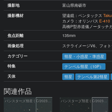
撮影地
富山県南砺市
撮影機材
望遠鏡：ペンタックス
Taku
カメラ：オリンパス
E-410
高橋P型赤道儀ノータッチ
焦点距離
135mm
画像処理
ステライメージV6、フォト
カテゴリー
彗星・小惑星・準惑星
特集
テンペル彗星（10P）
天体
彗星
テンペル第2彗星
関連作品
パンスターズ彗星 ( C/2023R1 )：2026/07/09
パンスターズ彗星 ( C/2023R1 ) ：2026/07/08