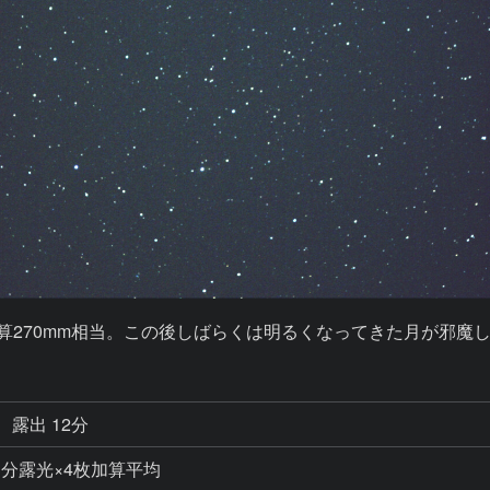
換算270mm相当。この後しばらくは明るくなってきた月が邪魔
露出 12分
W／3分露光×4枚加算平均