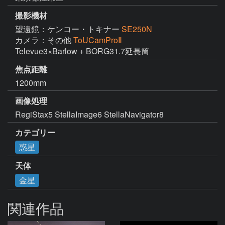
撮影機材
望遠鏡：ケンコー・トキナー
SE250N
カメラ：その他
ToUCamProⅡ
Televue3×Barlow + BORG31.7延長筒
焦点距離
1200mm
画像処理
RegiStax5 StellaImage6 StellaNavigator8
カテゴリー
惑星
天体
金星
関連作品