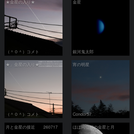
★金星の入り★
金星
（＾０＾）コメト
銀河鬼太郎
★」金星の入り★
宵の明星
（＾０＾）コメト
Condor57
月と金星の接近 260717
ほぼ同位相の金星と月