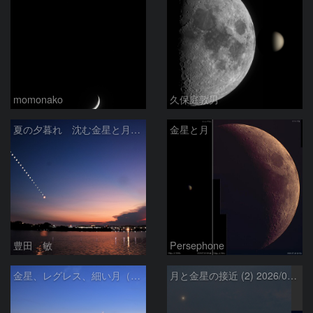
momonako
久保庭敦男
夏の夕暮れ 沈む金星と月 2026/7/20
金星と月
豊田 敏
Persephone
金星、レグレス、細い月（７月１６日）
月と金星の接近 (2) 2026/07/17