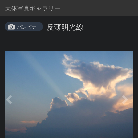
天体写真ギャラリー
Togg
navig
反薄明光線
バンビナ