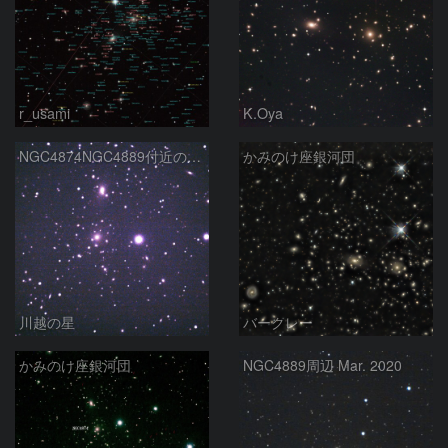
r_usami
K.Oya
NGC4874NGC4889付近の銀河団
かみのけ座銀河団
川越の星
バークレー
かみのけ座銀河団
NGC4889周辺 Mar. 2020