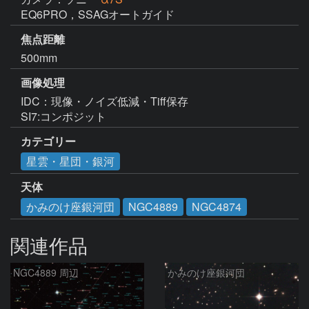
EQ6PRO，SSAGオートガイド
焦点距離
500mm
画像処理
IDC：現像・ノイズ低減・Tiff保存

SI7:コンポジット
カテゴリー
星雲・星団・銀河
天体
かみのけ座銀河団
NGC4889
NGC4874
関連作品
NGC4889 周辺
かみのけ座銀河団