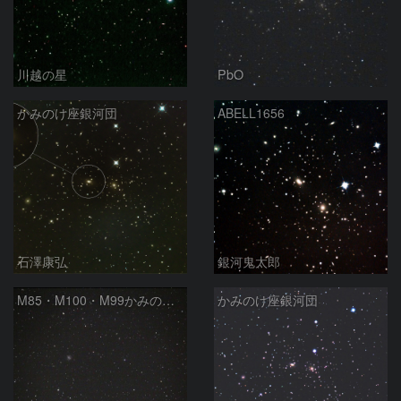
川越の星
PbO
かみのけ座銀河団
ABELL1656
石澤康弘
銀河鬼太郎
M85・M100・M99かみのけ座銀河団
かみのけ座銀河団