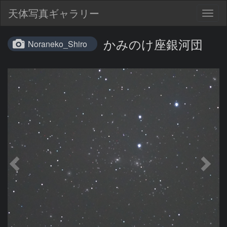
天体写真ギャラリー
Togg
navig
かみのけ座銀河団
Noraneko_Shiro