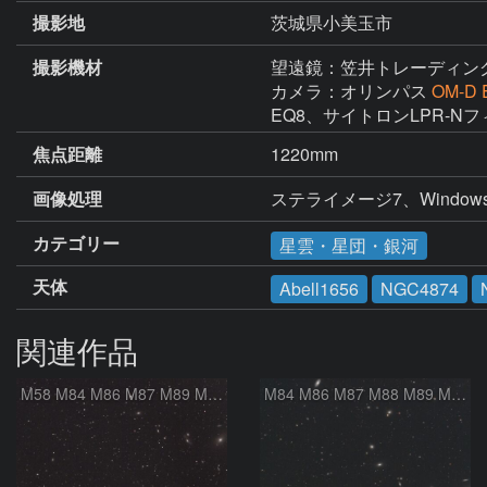
撮影地
茨城県小美玉市
撮影機材
望遠鏡：笠井トレーディン
カメラ：オリンパス
OM-D E
EQ8、サイトロンLPR-N
焦点距離
1220mm
画像処理
ステライメージ7、Windows Liv
カテゴリー
星雲・星団・銀河
天体
Abell1656
NGC4874
関連作品
M58 M84 M86 M87 M89 M90 マルカリアンの銀河鎖 おとめ座 かみのけ座
M84 M86 M87 M88 M89 M90 M91 マルカリアンの銀河鎖 おとめ座 かみのけ座