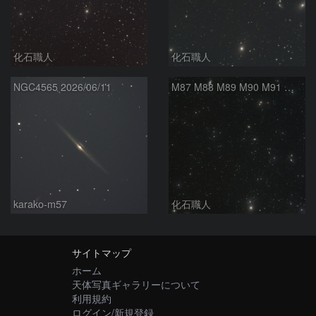
化石職人
化石職人
NGC4565 2026/06/11
M87 M88 M89 M90 M91 マルカリアンの銀河鎖 おとめ座 かみのけ座
karako-m57
化石職人
サイトマップ
ホーム
天体写真ギャラリーについて
利用規約
ログイン/新規登録