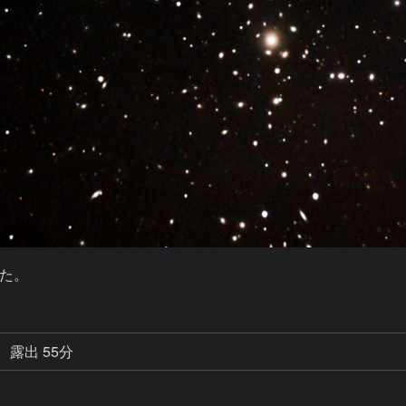
た。
露出 55分