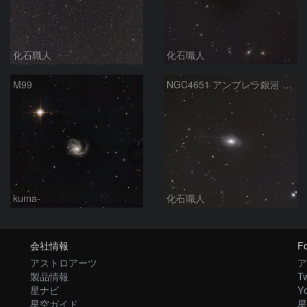
化石職人
化石職人
M99
NGC4651 アンブレラ銀河 かみのけ座
kuma-
化石職人
会社情報
Fo
アストロアーツ
ア
製品情報
Tw
星ナビ
Y
星空ガイド
星