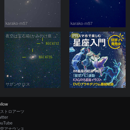
karako-m57
karako-m57
PR
夜空は宝石箱(かみのけ座 NGC4725) Seestar50
サザンクロス
llow
ストロアーツ
itter
ouTube
空アナウンス