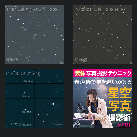
433P彗星の予報位置：2025/05/04
P/2023S1彗星：2025/03/21
新井優
新井優
PR
P/2023 S1 の変化
ろどすた