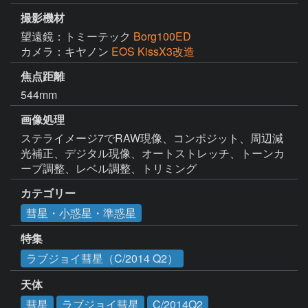
撮影機材
望遠鏡：トミーテック
Borg100ED
カメラ：キヤノン
EOS KissX3改造
焦点距離
544mm
画像処理
ステライメージ7でRAW現像、コンポジット、周辺減
光補正、デジタル現像、オートストレッチ、トーンカ
ーブ調整、レベル調整、トリミング
カテゴリー
彗星・小惑星・準惑星
特集
ラブジョイ彗星（C/2014 Q2）
天体
彗星
ラブジョイ彗星
C/2014Q2