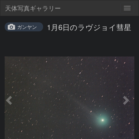
天体写真ギャラリー
Togg
navig
1月6日のラヴジョイ彗星
ガンヤン