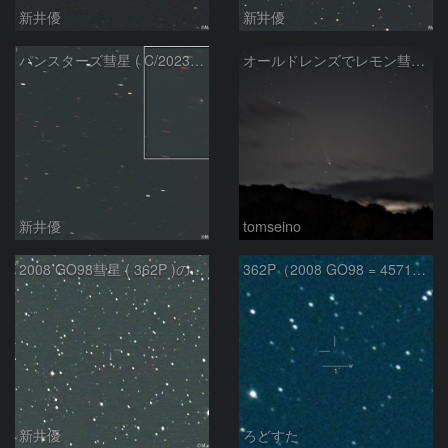
新井優
新井優
パンスターズ彗星 ( C/2023R1 ) ：2026/05/30
オールドレンズでレモン彗星11/9
新井優
tomseino
2008 GO98彗星 ( 362P )の予報位置：2025/09/25
362P（2008 GO98 = 457175）
新井優
ろどすた