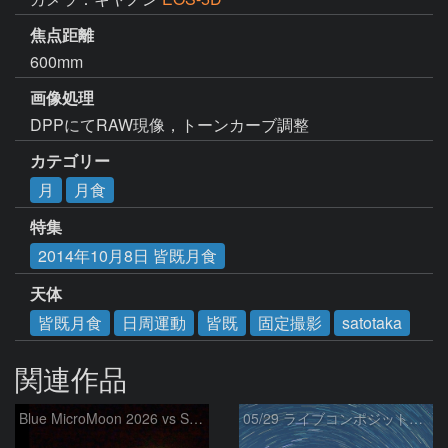
焦点距離
600mm
画像処理
DPPにてRAW現像，トーンカーブ調整
カテゴリー
月
月食
特集
2014年10月8日 皆既月食
天体
皆既月食
日周運動
皆既
固定撮影
satotaka
関連作品
Blue MicroMoon 2026 vs SuperMoon at Total Eclipse 2021
05/29 ライブコンポジット試写