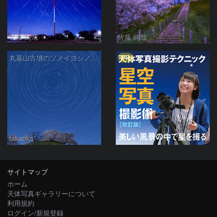
佐藤 純哉
佐藤 純哉
PR
丸墓山古墳のソメイヨシノと日周運動
takaoka
サイトマップ
ホーム
天体写真ギャラリーについて
利用規約
ログイン/新規登録