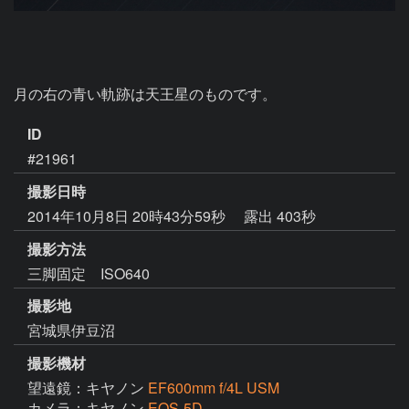
月の右の青い軌跡は天王星のものです。
ID
#21961
撮影日時
2014年10月8日 20時43分59秒
露出 403秒
撮影方法
三脚固定 ISO640
撮影地
宮城県伊豆沼
撮影機材
望遠鏡：キヤノン
EF600mm f/4L USM
カメラ：キヤノン
EOS-5D