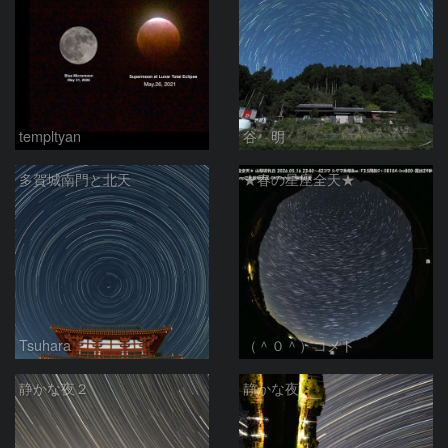
templtyan
谷 明
多賀城南門と北天
★春の星座全天★
Tsuhara
（＾０＾）コメト
静かな夜２
静かな夜