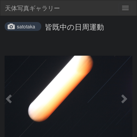
天体写真ギャラリー
Togg
navig
皆既中の日周運動
satotaka