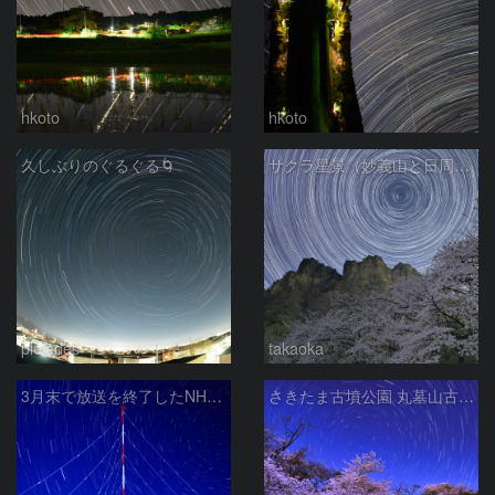
hkoto
hkoto
久しぶりのぐるぐる🌀
サクラ星景（妙義山と日周運動）
pleiades
takaoka
3月末で放送を終了したNHKラジオ第2放送の送信アンテナと星空
さきたま古墳公園 丸墓山古墳の夜桜と北天の日周運動 埼玉県行田市