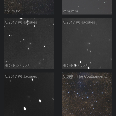
chi_muro
kem.kem
C/2017 K6 Jacques
C/2017 K6 Jacques
モンドシャルナ
モンドシャルナ
C/2017 K6 Jacques
Cr399 The Coathanger Cluster