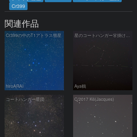
Cr399
関連作品
Cr399の中のT1アトラス彗星
星のコートハンガー👗掛けてみたいな
hiroARAI
Aya鶴
コートハンガー星団
C/2017 K6(Jacques)