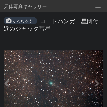
天体写真ギャラリー
Togg
navig
コートハンガー星団付
ひろたろう
近のジャック彗星