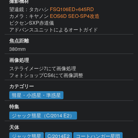
撮影機材
望遠鏡：タカハシ
FSQ106ED+645RD
カメラ：キヤノン
EOS6D SEO-SP4改造
ビクセンSXP赤道儀

アドバンスユニットによるオートガイド
焦点距離
380mm
画像処理
ステライメージ7にて画像処理

フォトショップCS6にて画像調整
カテゴリー
彗星・小惑星・準惑星
特集
ジャック彗星（C/2014 E2）
天体
ジャック彗星
C/2014E2
コートハンガー星団