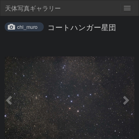
天体写真ギャラリー
Togg
navig
コートハンガー星団
chi_muro