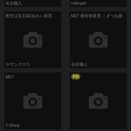
化石職人
mikoyan
夜空は宝石箱(あれい星雲 M27) Seestar50
M27 亜鈴状星雲 こぎつね座
サザンクロス
化石職人
PR
M27
T.Shinji