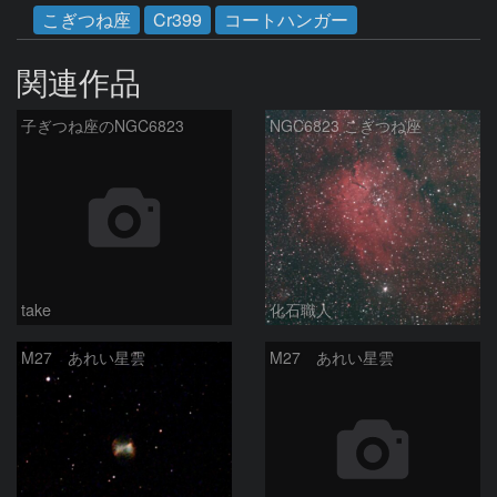
こぎつね座
Cr399
コートハンガー
関連作品
子ぎつね座のNGC6823
NGC6823 こぎつね座
take
化石職人
M27 あれい星雲
M27 あれい星雲