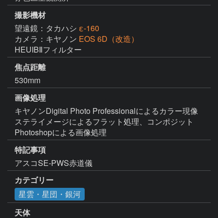
撮影機材
望遠鏡：タカハシ
ε-160
カメラ：キヤノン
EOS 6D（改造）
HEUIBⅡフィルター
焦点距離
530mm
画像処理
キヤノンDigital Photo Professionalによるカラー現像

ステライメージによるフラット処理、コンポジット

Photoshopによる画像処理
特記事項
アスコSE-PWS赤道儀
カテゴリー
星雲・星団・銀河
天体