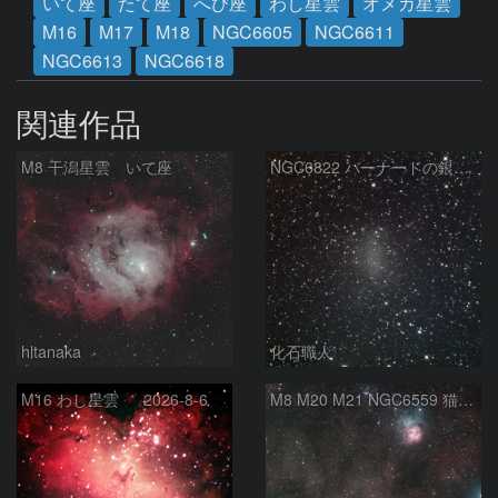
いて座
たて座
へび座
わし星雲
オメガ星雲
M16
M17
M18
NGC6605
NGC6611
NGC6613
NGC6618
関連作品
M8 干潟星雲 いて座
NGC6822 バーナードの銀河 いて座
hltanaka
化石職人
M16 わし星雲 2026-8-6
M8 M20 M21 NGC6559 猫の手星雲 いて座