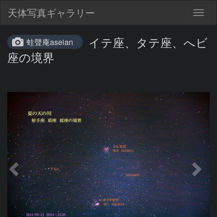
天体写真ギャラリー
Togg
navig
イテ座、タテ座、へビ
蛙聲庵aseian
座の境界