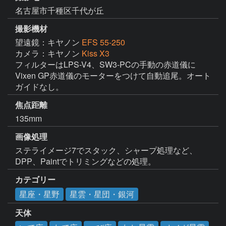
名古屋市千種区千代が丘
撮影機材
望遠鏡：キヤノン
EFS 55-250
カメラ：キヤノン
Kiss X3
フィルターはLPS-V4、SW3-PCの手動の赤道儀に
Vixen GP赤道儀のモーターをつけて自動追尾。オート
ガイドなし。
焦点距離
135mm
画像処理
ステライメージ7でスタック、シャープ処理など、
DPP、Paintでトリミングなどの処理。
カテゴリー
星座・星野
星雲・星団・銀河
天体