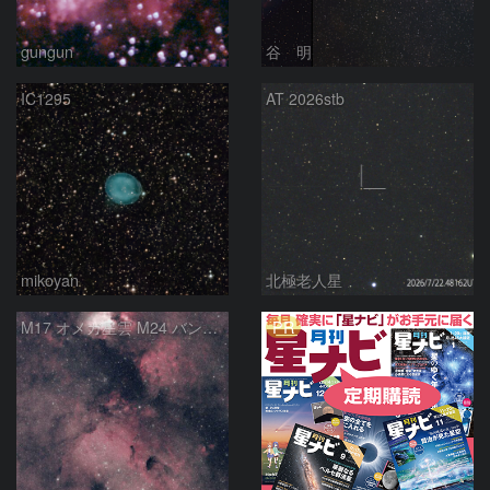
gungun
谷 明
IC1295
AT 2026stb
mikoyan
北極老人星
PR
M17 オメガ星雲 M24 バンビの横顔 いて座