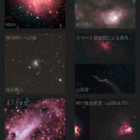
ktom
化石職人
NC5921 へび座
スマート望遠鏡による満月下の星雲（M16,NGC6960）
化石職人
山田昇
オメガ星雲
M17散光星雲（μ250＆TOA130）