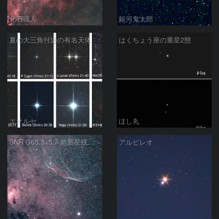
化石職人
銀河鬼太郎
夏の大三角付近の有名天体
はくちょう座の重星2態
エオルセ
ほし丸
SNR G65.3+5.7 超新星残骸 アルビレオ周辺 はくちょう座
アルビレオ