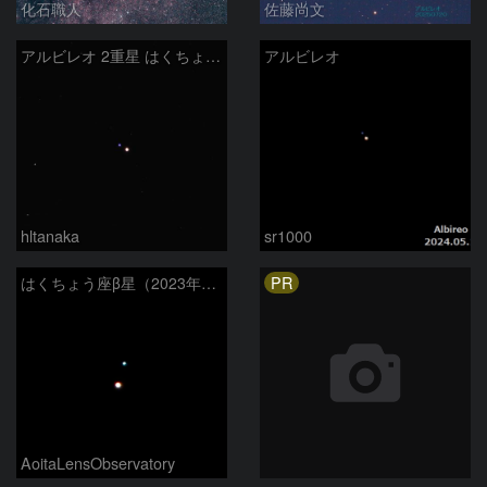
化石職人
佐藤尚文
アルビレオ 2重星 はくちょう座
アルビレオ
hltanaka
sr1000
PR
はくちょう座β星（2023年8月29日）
AoitaLensObservatory