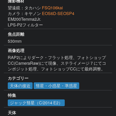
撮影機材
望遠鏡：タカハシ
FSQ106kai
カメラ：キヤノン
EOS6D-SEOSP4
EM200Temma2Jr.

焦点距離
530mm
画像処理
RAP2によりダーク・フラット処理、フォトショップ
CC(CameraRaw)にて現像、ステライメージ７にてコ
ンポジット処理、フォトショップCCにて最終調整。
カテゴリー
天体の接近
彗星・小惑星・準惑星
特集
ジャック彗星（C/2014 E2）
天体