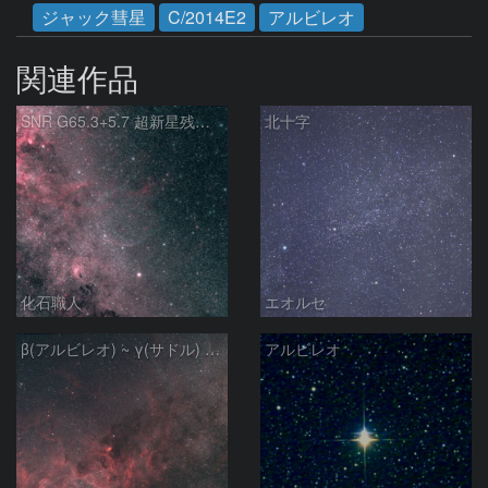
ジャック彗星
C/2014E2
アルビレオ
関連作品
SNR G65.3+5.7 超新星残骸 アルビレオ周辺 はくちょう座
北十字
化石職人
エオルセ
β(アルビレオ) ~ γ(サドル) はくちょう座
アルビレオ