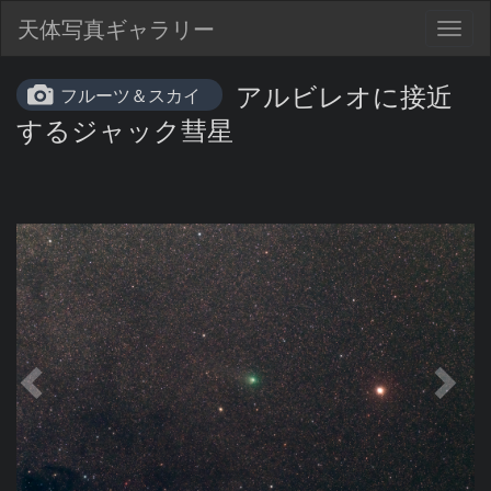
天体写真ギャラリー
Togg
navig
アルビレオに接近
フルーツ＆スカイ
するジャック彗星