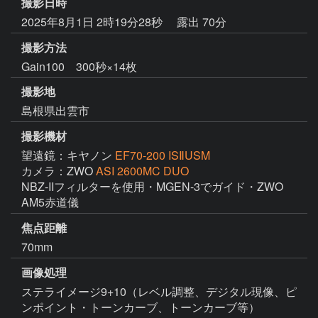
撮影日時
2025年8月1日 2時19分28秒
露出 70分
撮影方法
Gain100 300秒×14枚
撮影地
島根県出雲市
撮影機材
望遠鏡：キヤノン
EF70-200 ISⅡUSM
カメラ：ZWO
ASI 2600MC DUO
NBZ-IIフィルターを使用・MGEN-3でガイド・ZWO 
焦点距離
70mm
画像処理
ステライメージ9+10（レベル調整、デジタル現像、ピ