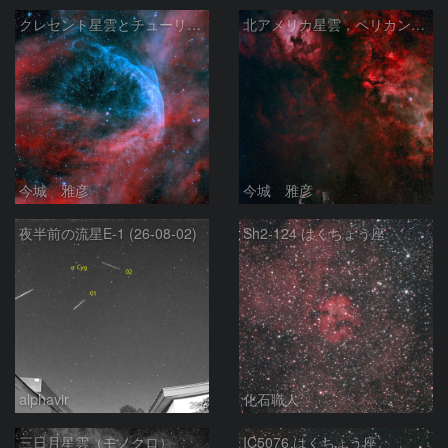
クレセント星雲とチューリップ星雲の真ん中あたりにある星雲 NGC6883 ???
北アメリカ星雲，ペリカン星雲，サドル付近，クレセント星雲，網状星雲・・・etc
今城 雅彦
今城 雅彦
夜半前の流星E-1 (26-08-02)
Sh2-124 はくちょう座
alphavir
化石職人
三日月星雲（モノクロ）
IC5076 はくちょう座