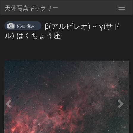
天体写真ギャラリー
Togg
navig
β(アルビレオ) ~ γ(サド
化石職人
ル) はくちょう座