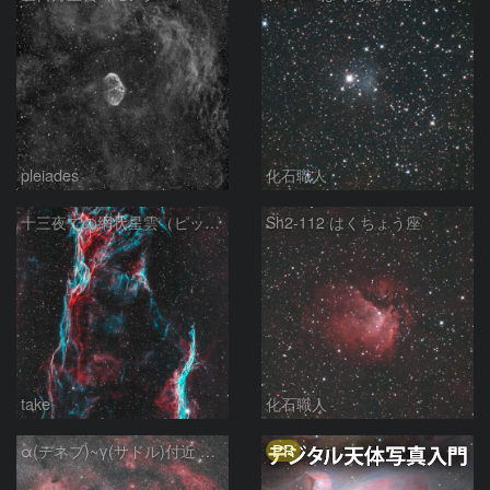
pleiades
化石職人
十三夜での網状星雲（ピッカリングの三角）
Sh2-112 はくちょう座
take
化石職人
PR
α(デネブ)~γ(サドル)付近 NGC7000 北アメリカ星雲 IC5067~5070 ペリカン星雲 はくちょう座