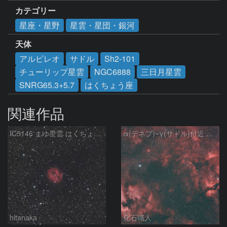
カテゴリー
星座・星野
星雲・星団・銀河
天体
アルビレオ
サドル
Sh2-101
チューリップ星雲
NGC6888
三日月星雲
SNRG65.3+5.7
はくちょう座
関連作品
IC5146 まゆ星雲 はくちょう座
α(デネブ)~γ(サドル)付近 NGC7000 北アメリカ星雲 IC5067~5070 ペリカン星雲 Sh2-112 はくちょう座
hltanaka
化石職人