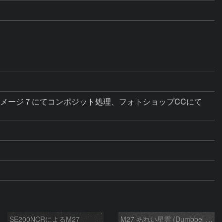
テライメージ７にてコンポジット処理、フォトショップCCにて
SE200NCRによるM27
M27 あれい星雲 (Dumbbel Nebura/Apple Core Nebula)