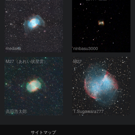
medaka
ninbasu3000
M27（あれい状星雲）
M27
高田浩太郎
T.Sugawara777
サイトマップ