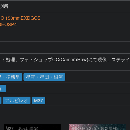
測所
RO 150mmEXDGOS
SEOSP4
ット処理、フォトショップCC(CameraRaw)にて現像、ス
星・準惑星
星雲・星団・銀河
2）
アルビレオ
M27
M27 あれい星雲
SNR G65.3+5.7 超新星残骸 アルビレオ周辺 はくちょう座