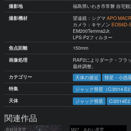
撮影地
福島県いわき市常磐 自宅観
撮影機材
望遠鏡：シグマ
APO MAC
カメラ：キヤノン
EOS6D-
EM200Temma2Jr.

焦点距離
150mm
画像処理
RAP2によりダーク・フラ
最終調整。
カテゴリー
天体の接近
彗星・小惑
特集
ジャック彗星（C/2014 E
天体
ジャック彗星
C/2014E2
関連作品
亜鈴状星雲
M27 あれい星雲