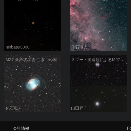
ninbasu3000
化石職人
M27 亜鈴状星雲 こぎつね座
スマート望遠鏡によるM27とM13
化石職人
山田昇
会社情報
Fo