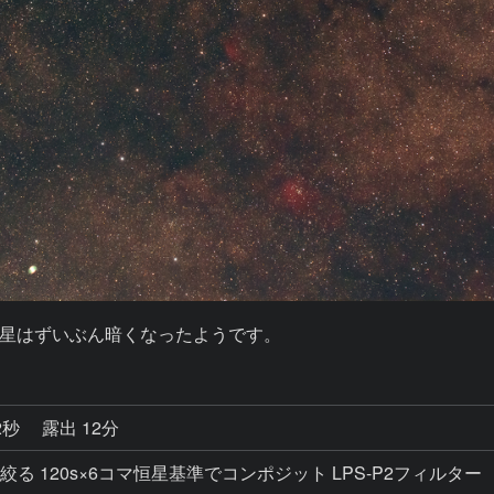
星はずいぶん暗くなったようです。
2秒
露出 12分
4.0に絞る 120s×6コマ恒星基準でコンポジット LPS-P2フィルター