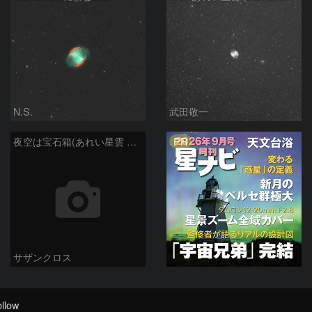
N.S.
武田敬一
PR
夜空は宝石箱(あれい星雲 M27) Seestar50
サザンクロス
llow