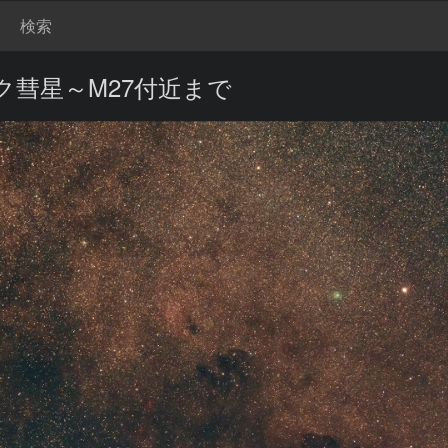
検索
彗星～M27付近まで