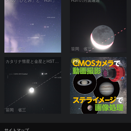
5/1の「ひとみ」と「HST」
HSTの月面通過
笹岡 省三
笹岡 省三
PR
カタリナ彗星と金星とHSTの月面通過
笹岡 省三
サイトマップ