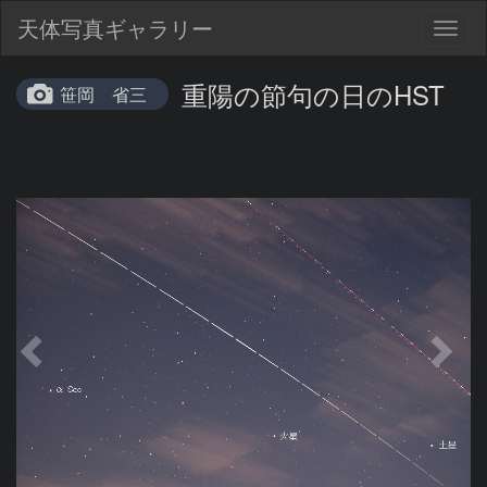
天体写真ギャラリー
Togg
navig
重陽の節句の日のHST
笹岡 省三