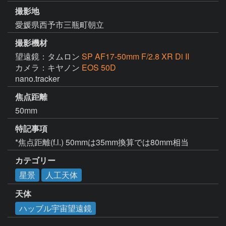
撮影地
愛媛県西予市三瓶町朝立
撮影機材
望遠鏡：タムロン
SP AF17-50mm F/2.8 XR Di II
カメラ：キヤノン
EOS 50D
nano.tracker
焦点距離
50mm
特記事項
*焦点距離(f.l.) 50mmは35mm換算では80mm相当
カテゴリー
星景
人工天体
天体
ハッブル宇宙望遠鏡