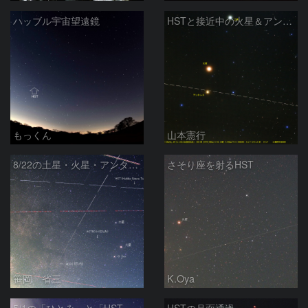
ハッブル宇宙望遠鏡
HSTと接近中の火星＆アンタレス
もっくん
山本憲行
8/22の土星・火星・アンタレスと光跡
さそり座を射るHST
笹岡 省三
K.Oya