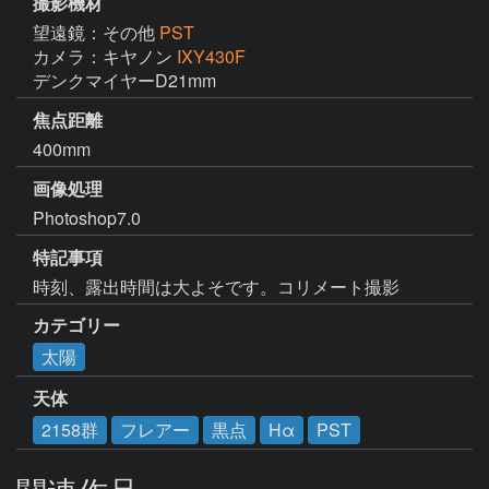
撮影機材
望遠鏡：その他
PST
カメラ：キヤノン
IXY430F
デンクマイヤーD21mm
焦点距離
400mm
画像処理
Photoshop7.0
特記事項
時刻、露出時間は大よそです。コリメート撮影
カテゴリー
太陽
天体
2158群
フレアー
黒点
Hα
PST