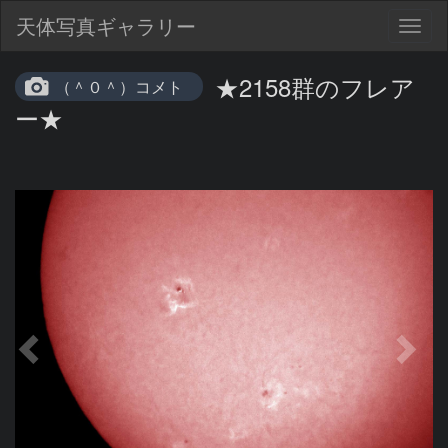
天体写真ギャラリー
Togg
navig
★2158群のフレア
（＾０＾）コメト
ー★