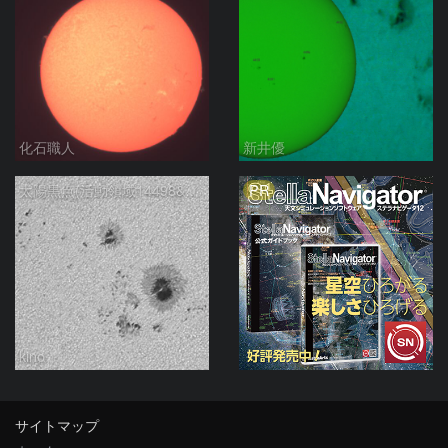
化石職人
新井優
PR
太陽黒点(活動領域14498&14500) 2026/08/02
kino
サイトマップ