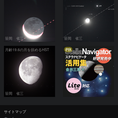
笹岡 省三
笹岡 省三
PR
月齢19.6の月を掠めるHST
笹岡 省三
サイトマップ
ホーム