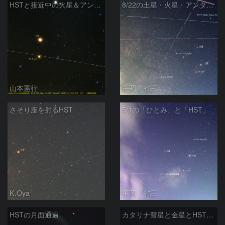
HSTと接近中の火星＆アンタレス
8/22の土星・火星・アンタレスと光跡
山本憲行
笹岡 省三
さそり座を射るHST
5/1の「ひとみ」と「HST」
K.Oya
笹岡 省三
HSTの月面通過
カタリナ彗星と金星とHSTの月面通過