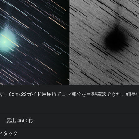
ず、8cm×22ガイド用屈折でコマ部分を目視確認できた。細
秒
露出 4500秒
0枚スタック