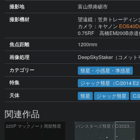
撮影地
富山県南砺市
撮影機材
望遠鏡：笠井トレーディン
カメラ：キヤノン
EOS40D(
0.75RF　高橋EM200B
焦点距離
1200mm
画像処理
DeepSkyStaker（
カテゴリー
彗星・小惑星・準惑星
特集
ジャック彗星（C/2014 E
天体
彗星
ジャック彗星
C/
関連作品
220P マックノート周期彗星
パンスターズ彗星 ( C/2023R1 )：2026/07/09