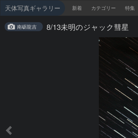
天体写真ギャラリー
新着
カテゴリー
特集
8/13未明のジャック彗星
南砺龍吉