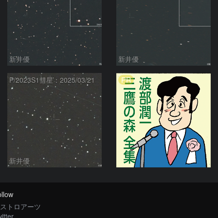
新井優
新井優
PR
P/2023S1彗星：2025/03/21
新井優
llow
ストロアーツ
itter