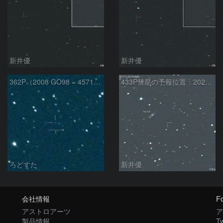
新井優
新井優
362P（2008 GO98 = 457175）
433P彗星の予報位置：2025/05/04
ろどすた
新井優
会社情報
Fo
アストロアーツ
ア
製品情報
Tw