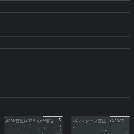
433P彗星(433P)の予報位置：2026/05/30
パンスターズ彗星 ( C/2023R1 ) ：2026/05/30