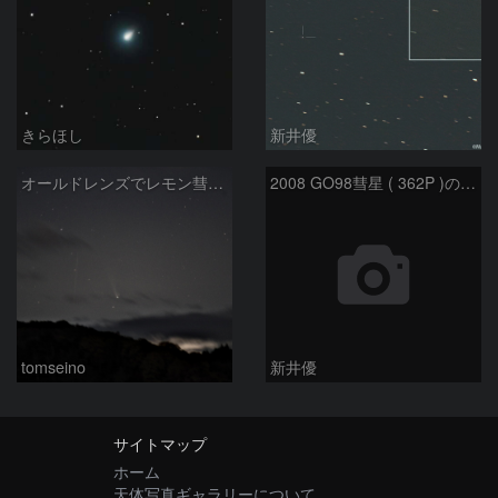
きらほし
新井優
オールドレンズでレモン彗星11/9
2008 GO98彗星 ( 362P )の予報位置：2025/09/25
tomseino
新井優
サイトマップ
ホーム
天体写真ギャラリーについて