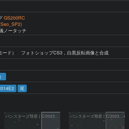
グ
GS200RC
Seo_SP2)
赤道儀ノータッチ
コメットモード）　フォトショップCS3，白黒反転画像と合成
2）
2014E2
尾
パンスターズ彗星 ( C/2023R1 ) ：2026/07/08
パンスターズ彗星 ( C/2023R1 ) ：2026/05/20