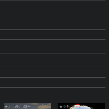
★北に低いISS★
★今夕のISS★