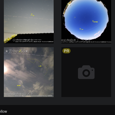
（＾０＾）コメト
（＾０＾）コメト
PR
★雲中のISS★
（＾０＾）コメト
llow