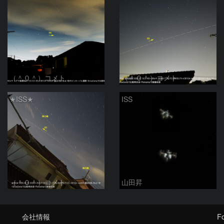
（＾０＾）コメト
（＾０＾）コメト
★ISS★
ISS
（＾０＾）コメト
山田昇
会社情報
Fo