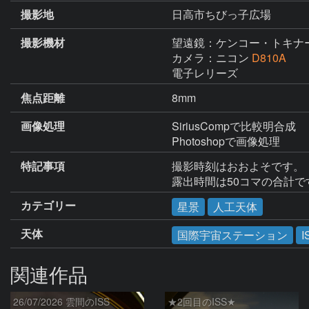
撮影地
日高市ちびっ子広場
撮影機材
望遠鏡：ケンコー・トキナ
カメラ：ニコン
D810A
電子レリーズ
焦点距離
8mm
画像処理
SiriusCompで比較明合成

Photoshopで画像処理
特記事項
撮影時刻はおおよそです。

露出時間は50コマの合計で
カテゴリー
星景
人工天体
天体
国際宇宙ステーション
I
関連作品
26/07/2026 雲間のISS
★2回目のISS★