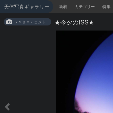
天体写真ギャラリー
新着
カテゴリー
特集
★今夕のISS★
（＾０＾）コメト