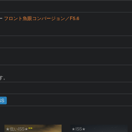
ー
フロント魚眼コンバージョン／F5.6
す。
SS
★低いISS★
★ISS★