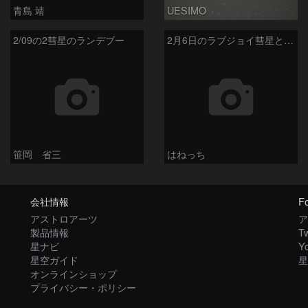
青島 靖
UESIMO
2/09の2彗星のランデブー
2月6日のラブジョイ彗星とリニア彗星
笹岡 省三
はねっち
会社情報
Fo
アストロアーツ
ア
製品情報
Tw
星ナビ
Y
星空ガイド
星
オンラインショップ
プライバシー・ポリシー