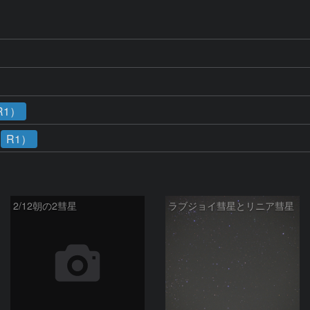
R1）
R1）
2/12朝の2彗星
ラブジョイ彗星とリニア彗星