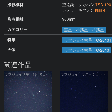
撮影機材
望遠鏡：タカハシ
TSA-120
カメラ：キヤノン
kiss 4
焦点距離
900mm
カテゴリー
彗星・小惑星・準惑星
特集
ラブジョイ彗星（C/2013 
天体
ラブジョイ彗星（C/2013
関連作品
ラブジョイ彗星 1月10日
ラブジョイ・ラストショット