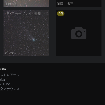
はねっち
笹岡 省三
PR
2月5日のラブジョイ彗星
ガンヤン
llow
ストロアーツ
itter
ouTube
空アナウンス