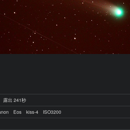
露出 241秒
non Eos kiss-4 ISO3200