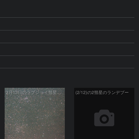
2月13日のラブジョイ彗星とリニア彗星
(2/12)の2彗星のランデブー