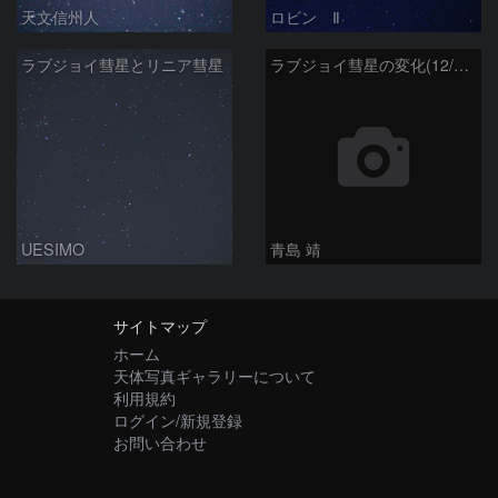
天文信州人
ロビン Ⅱ
ラブジョイ彗星とリニア彗星
ラブジョイ彗星の変化(12/29～1/29)
UESIMO
青島 靖
サイトマップ
ホーム
天体写真ギャラリーについて
利用規約
ログイン/新規登録
お問い合わせ