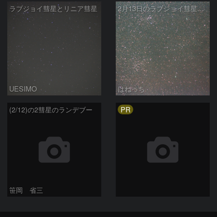
ラブジョイ彗星とリニア彗星
2月13日のラブジョイ彗星とリニア彗星
UESIMO
はねっち
PR
(2/12)の2彗星のランデブー
笹岡 省三