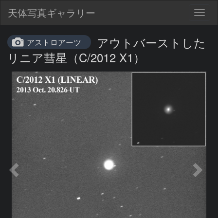
天体写真ギャラリー
Togg
navig
アウトバーストした
アストロアーツ
リニア彗星（C/2012 X1）