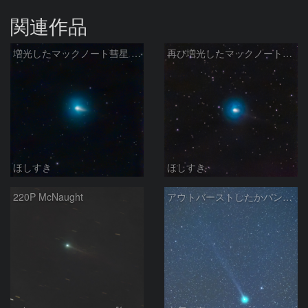
関連作品
増光したマックノート彗星 220P
再び増光したマックノート彗星 220P
ほしすき
ほしすき
220P McNaught
アウトバーストしたかパンスターズ彗星 C/2015 ER61