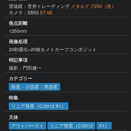
望遠鏡：笠井トレーディング
メタルドブ250（改）
カメラ：SBIG
ST-9E
焦点距離
1250mm
画像処理
20秒露出×20枚をメトカーフコンポジット
特記事項
撮影：門田健一
カテゴリー
彗星・小惑星・準惑星
特集
リニア彗星（C/2012 X1）
天体
アウトバースト
リニア彗星（C/2012
X1）