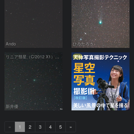
Ando
ひろたろう
PR
リニア彗星（C/2012 X1）（20140405）
新井優
次
«
1
2
3
4
5
»
へ