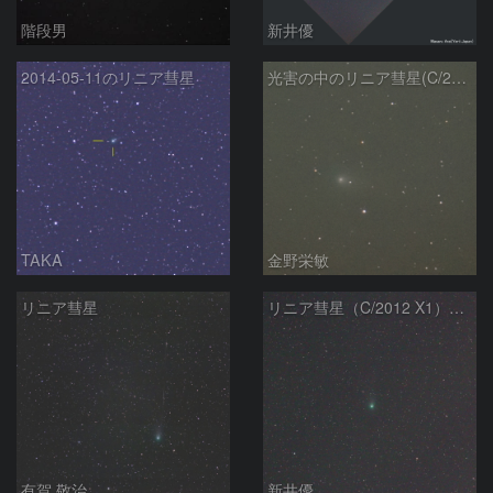
階段男
新井優
2014-05-11のリニア彗星
光害の中のリニア彗星(C/2012 X1)
TAKA
金野栄敏
リニア彗星
リニア彗星（C/2012 X1）（20140503）
有賀 敬治
新井優