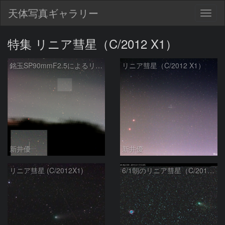
天体写真ギャラリー
Togg
navig
特集 リニア彗星（C/2012 X1）
銘玉SP90mmF2.5によるリニア彗星（C/2012X1）
リニア彗星（C/2012 X1）
新井優
新井優
リニア彗星 (C/2012X1)
6/1朝のリニア彗星（C/2012X1）