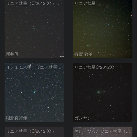
リニア彗星（C/2012 X1）（20140426）
リニア彗星
新井優
有賀 敬治
４／１１未明 リニア彗星（C/2012 X1）
リニア彗星C/2012X1
湖北直行便
ガンヤン
リニア彗星（C/2012 X1）
美しくなったリニア彗星（C/2012X1)