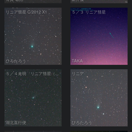
リニア彗星 C/2012 X1
５／３ リニア彗星
ひろたろう
TAKA
５／４未明 リニア彗星（C/2012 X1）
リニア
湖北直行便
ひろたろう