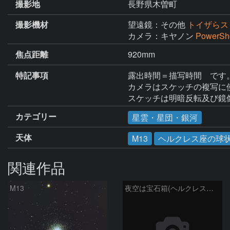
撮影地
長野県木曽町
撮影機材
望遠鏡：その他
トイザらス
カメラ：キヤノン
PowerSh
焦点距離
920mm
特記事項
露出時間＝描写時間　です。
カメラはスケッチの複写に使
スケッチは明暗反転及び鏡
カテゴリー
星雲・星団・銀河
天体
M13
ヘルクレス座の球
関連作品
M13
夜空は宝石箱(ヘルクレス座 M13) Seestar50