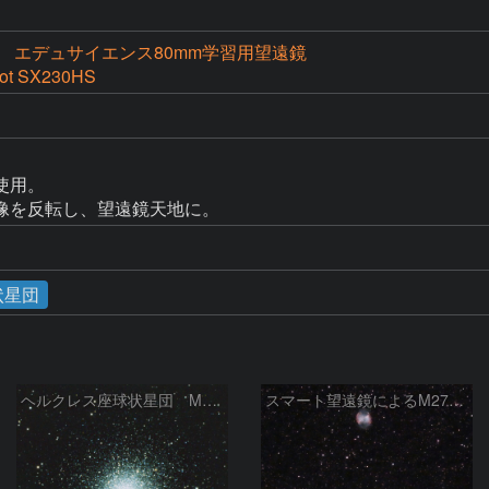
 エデュサイエンス80mm学習用望遠鏡
ot SX230HS


用。

像を反転し、望遠鏡天地に。
状星団
ヘルクレス座球状星団 M１３（RGB合成）
スマート望遠鏡によるM27とM13