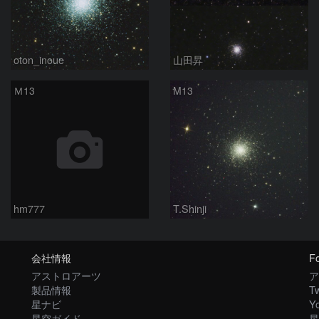
oton_inoue
山田昇
Ｍ13
M13
hm777
T.Shinji
会社情報
Fo
アストロアーツ
ア
製品情報
Tw
星ナビ
Y
星空ガイド
星