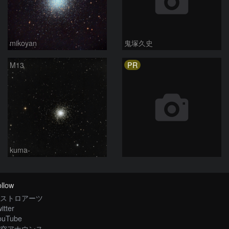
mikoyan
鬼塚久史
PR
M13
kuma-
llow
ストロアーツ
itter
ouTube
空アナウンス