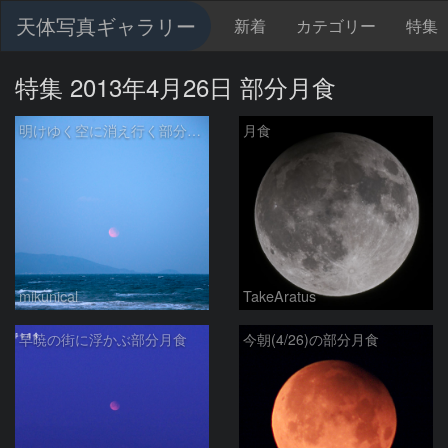
天体写真ギャラリー
新着
カテゴリー
特集
特集 2013年4月26日 部分月食
明けゆく空に消え行く部分月食
月食
mikunical
TakeAratus
早暁の街に浮かぶ部分月食
今朝(4/26)の部分月食