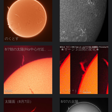
のくとす
Maki
8/7朝の太陽(Hα中心付近、プロミネンス)
★サージ３日間の変化★
Maki
（＾０＾）コメト
太陽面（8月7日）
8/07の太陽