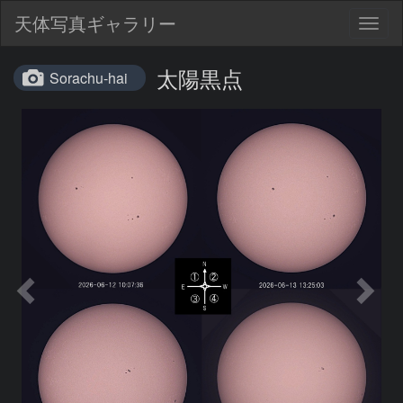
天体写真ギャラリー
Togg
navig
太陽黒点
Sorachu-hai