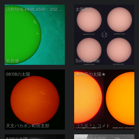
活動領域 4498,4500：2026/08/08
太陽黒点
新井優
Sorachu-hai
08/08の太陽
★本日の太陽★
天文バカボン町田支部
（＾０＾）コメト
8/08の太陽
8月8日の太陽面