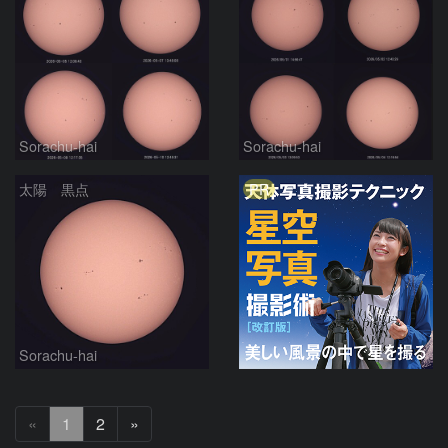
Sorachu-hai
Sorachu-hai
PR
太陽 黒点
Sorachu-hai
次
«
1
2
»
へ