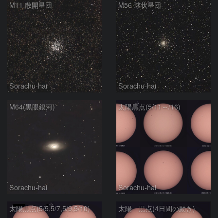
M11 散開星団
M56 球状星団
Sorachu-hai
Sorachu-hai
M64(黒眼銀河)
太陽黒点(5/11～/16)
Sorachu-hai
Sorachu-hai
太陽黒点(5/5,5/7,5/9,5/10)
太陽 黒点(4日間の動き)