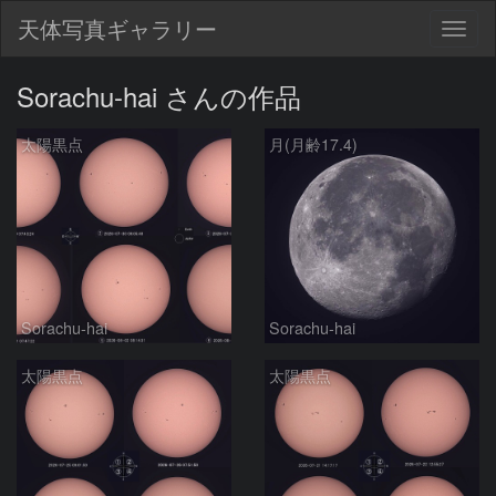
天体写真ギャラリー
Togg
navig
Sorachu-hai さんの作品
太陽黒点
月(月齢17.4)
Sorachu-hai
Sorachu-hai
太陽黒点
太陽黒点