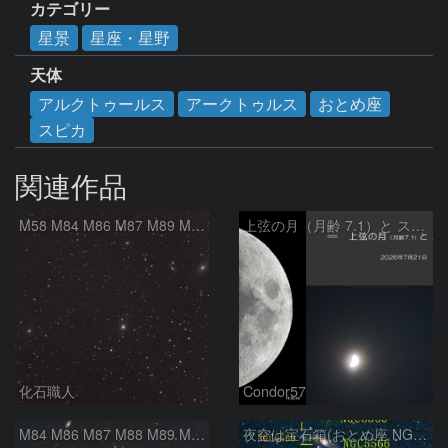
カテゴリー
星景
星座・星野
天体
アルクトゥールス
アークトゥルス
おとめ座
スピカ
関連作品
M58 M84 M86 M87 M89 M90 マルカリアンの銀河鎖 おとめ座 かみのけ座
上弦の月（月齢 7.1）と スピカ
化石職人
Condor57
M84 M86 M87 M88 M89 M90 M91 マルカリアンの銀河鎖 おとめ座 かみのけ座
夜空は宝石箱(おとめ座 NGC5566) Seestar50