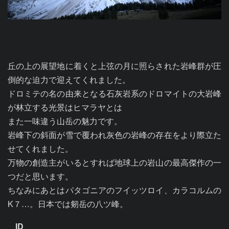
丘の上の展望地に着くと上弦の月に照らされた岩峰群が圧
倒的な迫力で迎えてくれました。

ドロミテの名の由来となる石灰岩系のドロマイトの大岩峰
が林立する光景はヒマラヤとは

また一味違う山岳の魅力です。

岩峰下の斜面が雪で覆われ灰色の岩峰の存在をより際立た
せてくれました。

万物の創造主がいるとすれば地球上の岩山の最高傑作の一
つだと思います。

ちなみにあとはパタゴニアのフイッツロイ、カラコルムの
K７…。日本では剱岳の八ツ峰。
ID