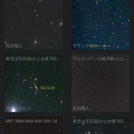
化石職人
サザンクロス
夜空は宝石箱(おとめ座 NGC5746) Seestar50
マルカリアンの銀河鎖 おとめ座・ かみのけ座の銀河
サザンクロス
化石職人
M87 M88 M89 M90 M91 M100 マルカリアンの銀河鎖 おとめ座 かみのけ座
夜空は宝石箱(おとめ座 NGC5746) Seestar50