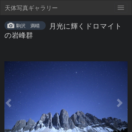
天体写真ギャラリー
Togg
navig
月光に輝くドロマイト
駒沢 満晴
の岩峰群