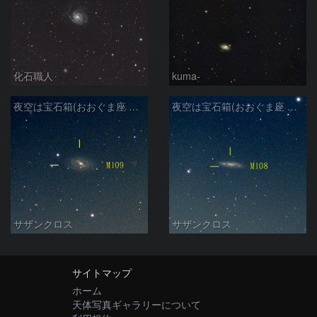
化石職人
kuma-
夜空は宝石箱(おおぐま座 M109) Seestar50
夜空は宝石箱(おおぐま座 M108) Seestar50
サザンクロス
サザンクロス
サイトマップ
ホーム
天体写真ギャラリーについて