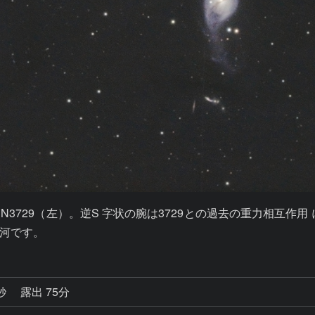
N3729（左）。逆S 字状の腕は3729との過去の重力相互作
河です。
8秒
露出 75分