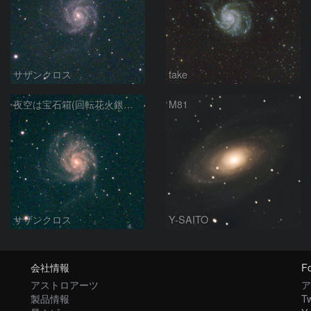
サザンクロス
take
夜空は宝石箱(回転花火銀河 M101) Seestar50
M81
サザンクロス
Y-SAITO
会社情報
Fo
アストロアーツ
ア
製品情報
Tw