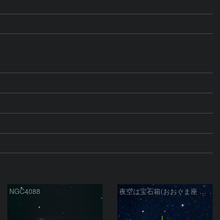
NGC4088
夜空は宝石箱(おおぐま座 NGC3198) Seestar50