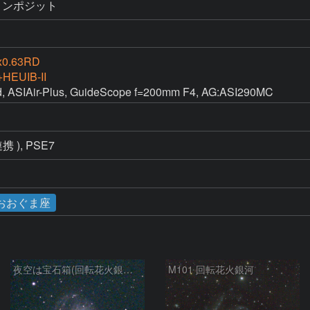
5をコンポジット
x0.63RD
HEUIB-II
SIAir-Plus, GuideScope f=200mm F4, AG:ASI290MC
 連携 ), PSE7
おおぐま座
夜空は宝石箱(回転花火銀河 M101) Seestar50
M101 回転花火銀河