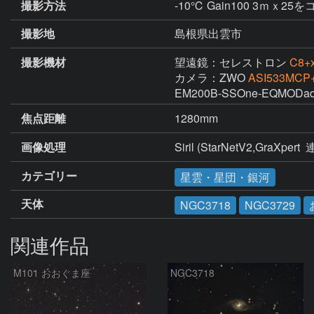
撮影方法
-10℃ Gain100 3ｍｘ2
撮影地
島根県出雲市
撮影機材
望遠鏡：セレストロン
C8+
カメラ：ZWO
ASI533MCP+
EM200B-SSOne-EQMODad, A
焦点距離
1280mm
画像処理
Siril (StarNetV2,GraXpert 
カテゴリー
星雲・星団・銀河
天体
NGC3718
NGC3729
関連作品
M101 おおぐま座
NGC3718