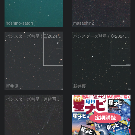
hoshino-satori
masachin2
パンスターズ彗星 ( C/2024R4 )：2026/06/28
パンスターズ彗星 ( C/2024G4 )の予報位置：2026/06/23
新井優
新井優
PR
パンスターズ彗星 連続写真 再処理