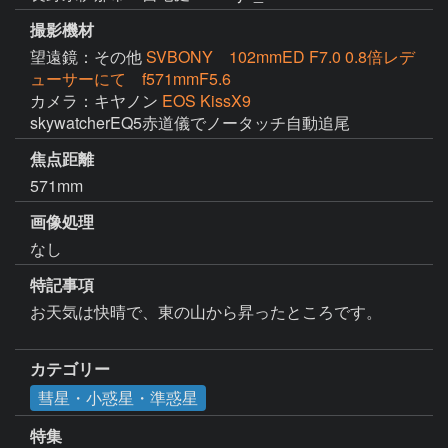
撮影機材
望遠鏡：その他
SVBONY 102mmED F7.0 0.8倍レデ
ューサーにて f571mmF5.6
カメラ：キヤノン
EOS KissX9
skywatcherEQ5赤道儀でノータッチ自動追尾
焦点距離
571mm
画像処理
なし
特記事項
お天気は快晴で、東の山から昇ったところです。

カテゴリー
彗星・小惑星・準惑星
特集