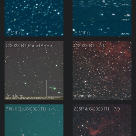
ろどすた
ろどすた
C/2023 R1(PanSTARRS)
C/2023 R1 7/11
kem.kem
masachin2
7月10日のC/2023 R1（パンスターズ彗星）
235P & C/2023 R1 7/9