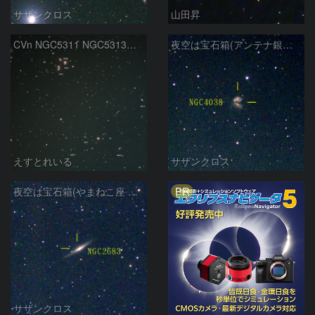
サザンクロス
山田昇
CVn NGC5311 NGC5313付近
夜空は宝石箱(アンテナ銀河 NGC4038) Seestar50
えすとれいる
サザンクロス
PR
夜空は宝石箱(やまねこ座 NGC2683) Seestar50
サザンクロス