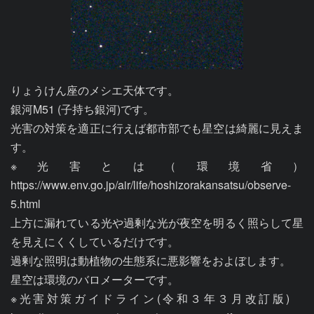
りょうけん座のメシエ天体です。

銀河M51 (子持ち銀河)です。

光害の対策を適正に行えば都市部でも星空は綺麗に見えま
す。

※光害とは（環境省）
https://www.env.go.jp/air/life/hoshizorakansatsu/observe-
5.html

上方に漏れている光や過剰な光が夜空を明るく照らして星
を見えにくくしているだけです。

過剰な照明は動植物の生態系に悪影響をおよぼします。

星空は環境のバロメーターです。

※光害対策ガイドライン(令和３年３月改訂版)　