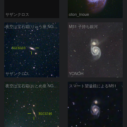
サザンクロス
oton_inoue
夜空は宝石箱(りゅう座 NGC6503) Seestar50
M51 子持ち銀河
サザンクロス
YONOH
夜空は宝石箱(おとめ座 NGC5746) Seestar50
スマート望遠鏡によるM51