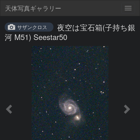
天体写真ギャラリー
Togg
navig
夜空は宝石箱(子持ち銀
サザンクロス
河 M51) Seestar50