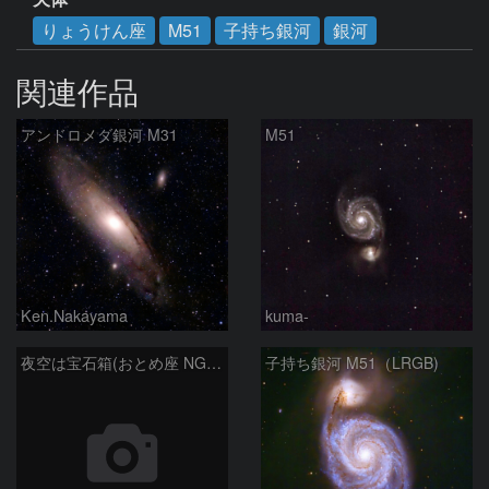
りょうけん座
M51
子持ち銀河
銀河
関連作品
アンドロメダ銀河 M31
M51
Ken.Nakayama
kuma-
夜空は宝石箱(おとめ座 NGC5566) Seestar50
子持ち銀河 M51（LRGB)