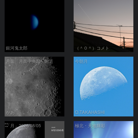
銀河鬼太郎
（＾０＾）コメト
月面「月面中央部」附近
今朝月
かあ
O.TAKAHASHI
「月」2026/08/05
極北・天地輝彩