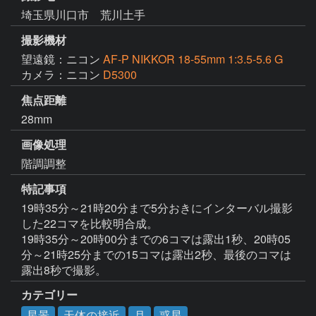
埼玉県川口市 荒川土手
撮影機材
望遠鏡：ニコン
AF-P NIKKOR 18-55mm 1:3.5-5.6 G
カメラ：ニコン
D5300
焦点距離
28mm
画像処理
階調調整
特記事項
19時35分～21時20分まで5分おきにインターバル撮影
した22コマを比較明合成。

19時35分～20時00分までの6コマは露出1秒、20時05
分～21時25分までの15コマは露出2秒、最後のコマは
露出8秒で撮影。
カテゴリー
星景
天体の接近
月
惑星