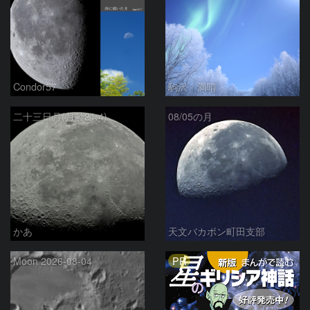
Condor57
駒沢 満晴
二十三日月(月齢21.4)
08/05の月
かあ
天文バカボン町田支部
PR
Moon 2026-08-04