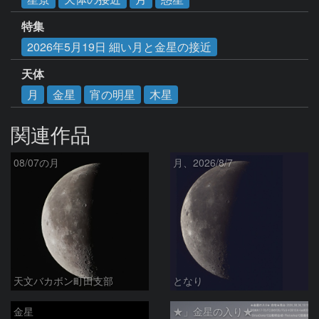
特集
2026年5月19日 細い月と金星の接近
天体
月
金星
宵の明星
木星
関連作品
08/07の月
月、2026/8/7
天文バカボン町田支部
となり
金星
★」金星の入り★