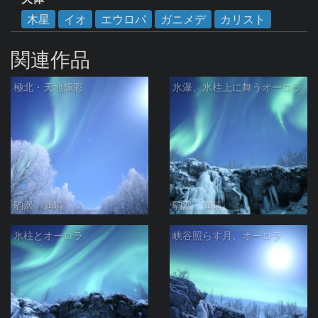
木星
イオ
エウロパ
ガニメデ
カリスト
関連作品
極北・天地輝彩
氷瀑、氷柱上に舞うオーロラ
駒沢 満晴
駒沢 満晴
氷柱とオーロラ
峡谷照らす月、オーロラ