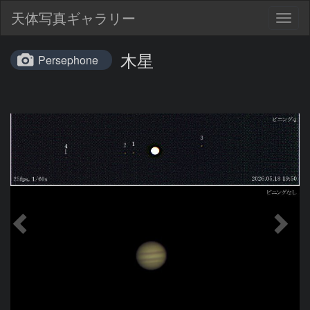
天体写真ギャラリー
Togg
navig
木星
Persephone