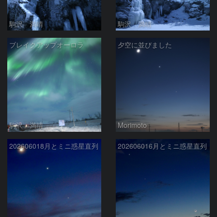
駒沢 満晴
駒沢 満晴
ブレイクアップオーロラ
夕空に並びました
駒沢 満晴
Morimoto
202606018月とミニ惑星直列
202606016月とミニ惑星直列