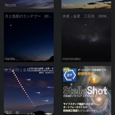
Nozzie
Nozzie
月と惑星のランデブー 2026/06/19
木星 金星 三日月 260618
nardis
momonako
PR
夕空の月と金星・木星・水星の接近 2026/6/18
豊田 敏