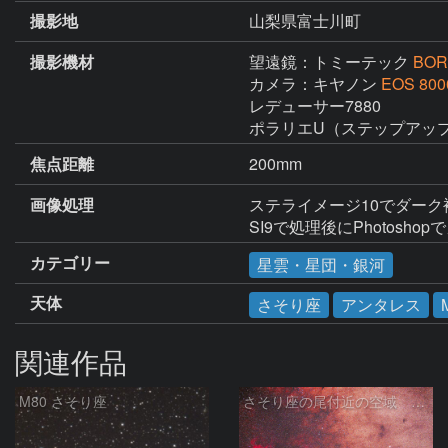
撮影地
山梨県富士川町
撮影機材
望遠鏡：トミーテック
BOR
カメラ：キヤノン
EOS 800
レデューサー7880

ポラリエU（ステップアッ
焦点距離
200mm
画像処理
ステライメージ10でダーク
SI9で処理後にPhotos
カテゴリー
星雲・星団・銀河
天体
さそり座
アンタレス
関連作品
M80 さそり座
さそり座の尾付近の空域 260718