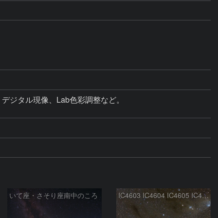
ジタル現像、Lab色彩調整など。

いて座・さそり座南中のころ
IC4603 IC4604 IC4605 IC4606 Sh2-9 IC4592 カラフルタウン 青い馬頭星雲 さそり座