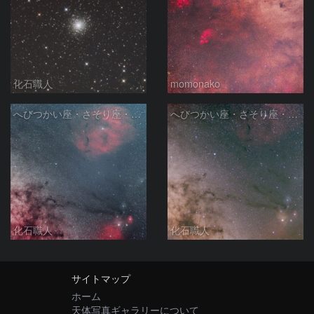
化石職人
momonako
へびつかい座・さそり座・いて座と天の川
へびつかい座・さそり座・いて座と天の川
化石職人
化石職人
サイトマップ
ホーム
天体写真ギャラリーについて