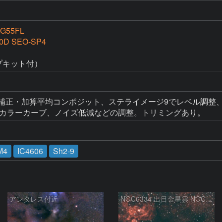
G55FL
0D SEO-SP4
プキット付）
補正・加算平均コンポジット、ステライメージ9でレベル調整、デ
hopでカラーカーブ、ノイズ低減などの調整。トリミングあり。
M4
IC4606
Sh2-9
アンタレス付近
NGC6334 出目金星雲 NGC6357 彼岸花星雲 さそり座