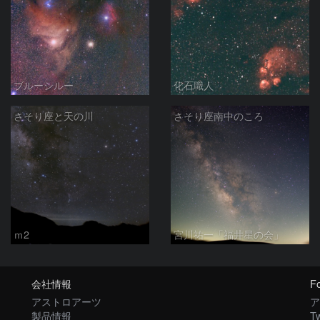
ブルーシルー
化石職人
さそり座と天の川
さそり座南中のころ
ｍ2
宮川祐一「福井星の会」
会社情報
Fo
アストロアーツ
ア
製品情報
Tw