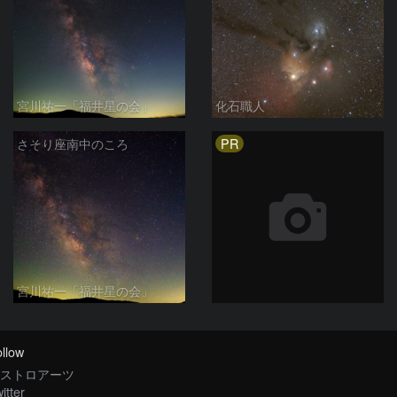
宮川祐一「福井星の会」
化石職人
PR
さそり座南中のころ
宮川祐一「福井星の会」
llow
ストロアーツ
itter