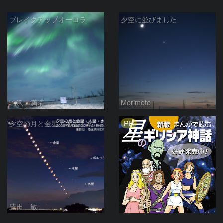
ブレイクアップオーロラ
夕空に並びました
駒沢 満晴
Morimoto
PR
夕空の月と金星・木星・水星の接近 2026/6/18
豊田 敏