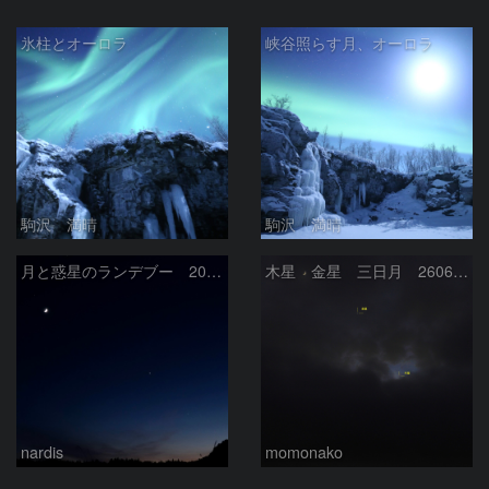
氷柱とオーロラ
峡谷照らす月、オーロラ
駒沢 満晴
駒沢 満晴
月と惑星のランデブー 2026/06/19
木星 金星 三日月 260618
nardis
momonako