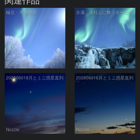
極北・天地輝彩
氷瀑、氷柱上に舞うオーロラ
駒沢 満晴
駒沢 満晴
202606018月とミニ惑星直列
202606016月とミニ惑星直列
Nozzie
Nozzie