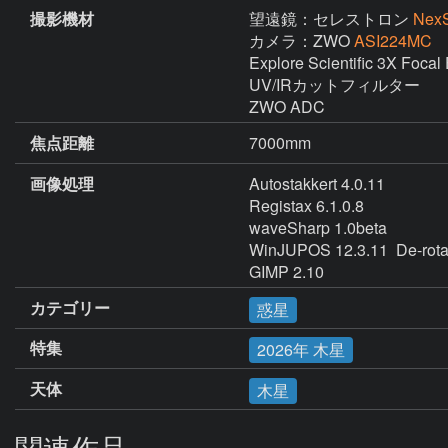
撮影機材
望遠鏡：セレストロン
NexS
カメラ：ZWO
ASI224MC
Explore Scientific 3X Focal 
UV/IRカットフィルター

ZWO ADC
焦点距離
7000mm
画像処理
Autostakkert 4.0.11

Registax 6.1.0.8

waveSharp 1.0beta

WinJUPOS 12.3.11  De-ro
GIMP 2.10
カテゴリー
惑星
特集
2026年 木星
天体
木星
関連作品