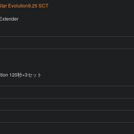
tar Evolution9.25 SCT
Extender

tation 120秒×3セット
