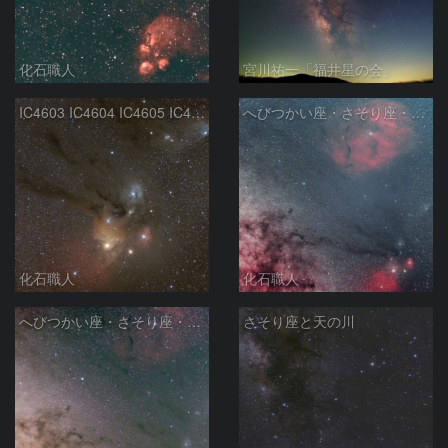
化石職人
宮川祐一「福井星の会」
IC4603 IC4604 IC4605 IC4606 Sh2-9 IC4592 カラフルタウン 青い馬頭星雲 さそり座
へびつかい座・さそり座・いて座と天の川
化石職人
化石職人
へびつかい座・さそり座・いて座と天の川
さそり座と天の川