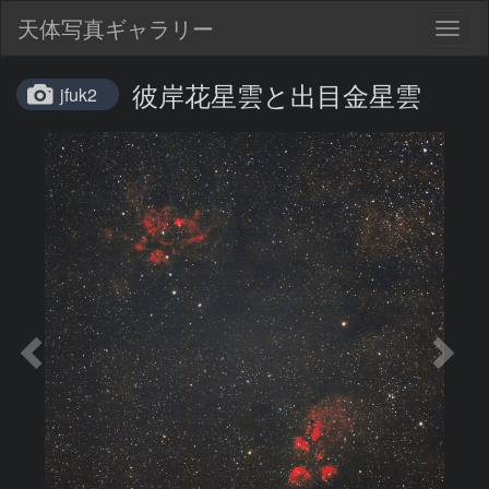
天体写真ギャラリー
Togg
navig
彼岸花星雲と出目金星雲
jfuk2