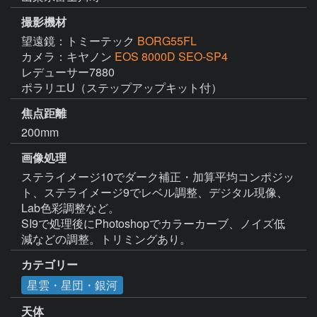
撮影機材
望遠鏡：トミーテック
BORG55FL
カメラ：キヤノン
EOS 8000D SEO-SP4
レデューサー7880

ポラリエU（ステップアップキット付）
焦点距離
200mm
画像処理
ステライメージ10でダーク補正・加算平均コンポジッ
ト、ステライメージ9でレベル調整、デジタル現像、
Lab色彩調整など。

SI9で処理後にPhotoshopでカラーカーブ、ノイズ低
減などの調整。トリミングあり。
カテゴリー
星雲・星団・銀河
天体