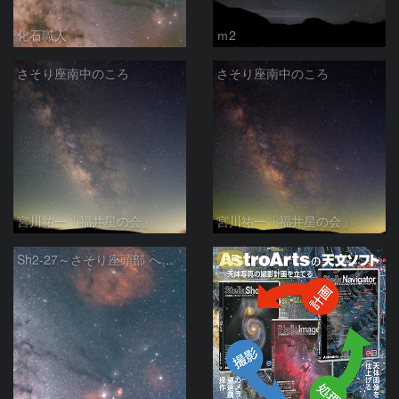
化石職人
ｍ2
さそり座南中のころ
さそり座南中のころ
宮川祐一「福井星の会」
宮川祐一「福井星の会」
PR
Sh2-27～さそり座頭部 へびつかい座 さそり座