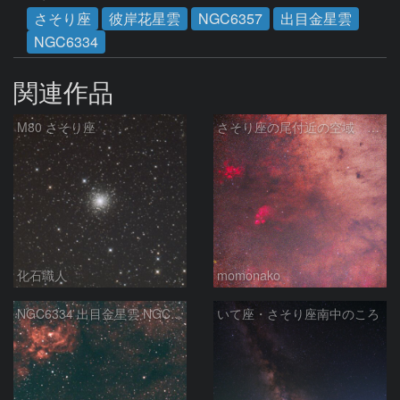
さそり座
彼岸花星雲
NGC6357
出目金星雲
NGC6334
関連作品
M80 さそり座
さそり座の尾付近の空域 260718
化石職人
momonako
NGC6334 出目金星雲 NGC6357 彼岸花星雲 さそり座
いて座・さそり座南中のころ