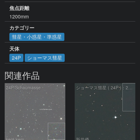
焦点距離
1200mm
カテゴリー
彗星・小惑星・準惑星
天体
24P
ショーマス彗星
関連作品
24P/Schaumasse
ショーマス彗星 ( 24P )：2026/05/29
kem.kem
新井優