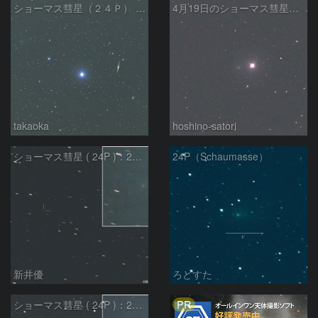
ショーマス彗星（２４Ｐ） 、ＮＧＣ５７４６、ＮＧＣ５７３８の共演
4月19日のショーマス彗星（24P）
takaoka
hoshino-satori
ショーマス彗星 ( 24P )：2026/04/13
24P（Schaumasse）
新井優
ろどすた
PR
ショーマス彗星 ( 24P )：2026/04/08