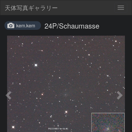
天体写真ギャラリー
Togg
navig
24P/Schaumasse
kem.kem