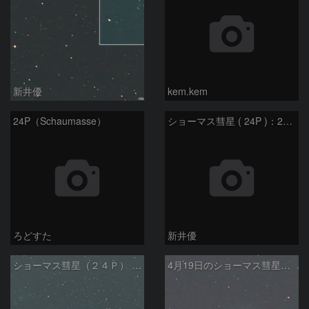
新井優
kem.kem
24P（Schaumasse）
ショーマス彗星 ( 24P )：2026/05/07
ろどすた
新井優
ショーマス彗星（２４Ｐ） 、ＮＧＣ５７４６、ＮＧＣ５７３８の共演
4月19日のショーマス彗星（24P）